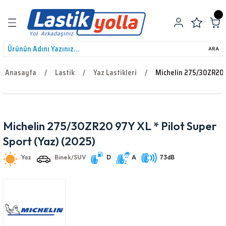
Geri Dön
ARA
Anasayfa
Lastik
Yaz Lastikleri
Michelin 275/30ZR20 9
leri
Michelin 275/30ZR20 97Y XL * Pilot Super
Yaz
Binek/SUV
D
A
73dB
Sport (Yaz) (2025)