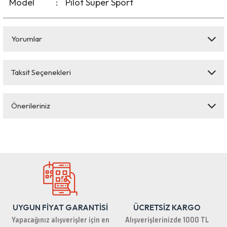
Model
:
Pilot Super Sport
Yorumlar
Taksit Seçenekleri
Bu ürüne ilk yorumu siz yapın!
Önerileriniz
Yorum Yaz
Bu ürünün fiyat bilgisi, resim, ürün açıklamalarında ve diğer konularda
yetersiz gördüğünüz noktaları öneri formunu kullanarak tarafımıza
iletebilirsiniz.
Görüş ve önerileriniz için teşekkür ederiz.
Ürün resmi kalitesiz, bozuk veya görüntülenemiyor.
Ürün açıklamasında eksik bilgiler bulunuyor.
UYGUN FİYAT GARANTİSİ
ÜCRETSİZ KARGO
Ürün bilgilerinde hatalar bulunuyor.
Yapacağınız alışverişler için en
Alışverişlerinizde 1000 TL
Ürün fiyatı diğer sitelerden daha pahalı.