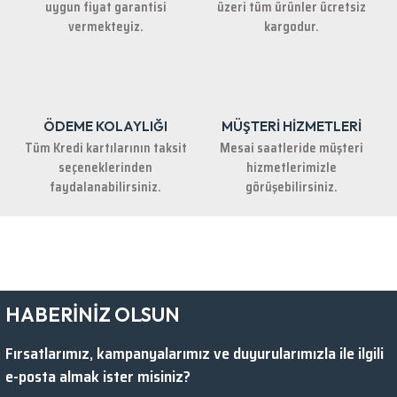
uygun fiyat garantisi
üzeri tüm ürünler ücretsiz
Bu ürüne benzer farklı alternatifler olmalı.
vermekteyiz.
kargodur.
ÖDEME KOLAYLIĞI
MÜŞTERİ HİZMETLERİ
Gönder
Tüm Kredi kartılarının taksit
Mesai saatleride müşteri
seçeneklerinden
hizmetlerimizle
faydalanabilirsiniz.
görüşebilirsiniz.
HABERİNİZ OLSUN
Fırsatlarımız, kampanyalarımız ve duyurularımızla ile ilgili
e-posta almak ister misiniz?