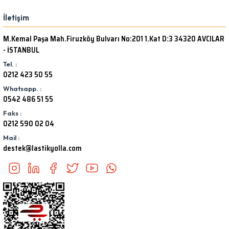
İletişim
M.Kemal Paşa Mah.Firuzköy Bulvarı No:201 1.Kat D:3 34320 AVCILAR
- İSTANBUL
Tel. :
0212 423 50 55
Whatsapp. :
0542 486 51 55
Faks :
0212 590 02 04
Mail :
destek@lastikyolla.com