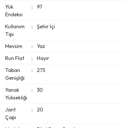
Yük
:
97
Endeksi
Kullanım
:
Şehir İçi
Tipi
Mevsim
:
Yaz
Run Flat
:
Hayır
Taban
:
275
Genişliği
Yanak
:
30
Yüksekliği
Jant
:
20
Çapı