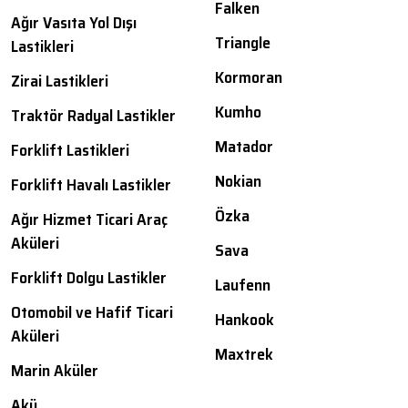
Falken
Ağır Vasıta Yol Dışı
Triangle
Lastikleri
Kormoran
Zirai Lastikleri
Kumho
Traktör Radyal Lastikler
Matador
Forklift Lastikleri
Nokian
Forklift Havalı Lastikler
Özka
Ağır Hizmet Ticari Araç
Aküleri
Sava
Forklift Dolgu Lastikler
Laufenn
Otomobil ve Hafif Ticari
Hankook
Aküleri
Maxtrek
Marin Aküler
Akü