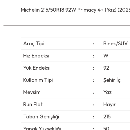
Michelin 215/50R18 92W Primacy 4+ (Yaz) (202
Araç Tipi
:
Binek/SUV
Hız Endeksi
:
W
Yük Endeksi
:
92
Kullanım Tipi
:
Şehir İçi
Mevsim
:
Yaz
Run Flat
:
Hayır
Taban Genişliği
:
215
Yanak Yüksekliği
:
50