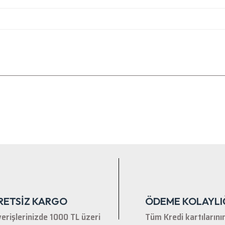
nularda yetersiz gördüğünüz noktaları öneri formunu kullanarak tarafımıza ile
Bu ürüne ilk yorumu siz yapın!
Yorum Yaz
RETSİZ KARGO
ÖDEME KOLAYLI
verişlerinizde 1000 TL üzeri
Tüm Kredi kartılarını