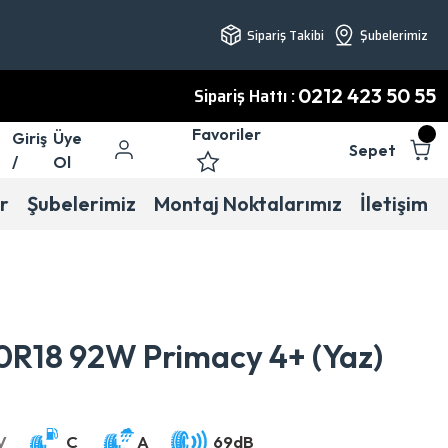
Sipariş Takibi
Şubelerimiz
Sipariş Hattı :
0212 423 50 55
Favoriler
Giriş
Üye
Sepet
/
Ol
r
Şubelerimiz
Montaj Noktalarımız
İletişim
50R18 92W Primacy 4+ (Yaz)