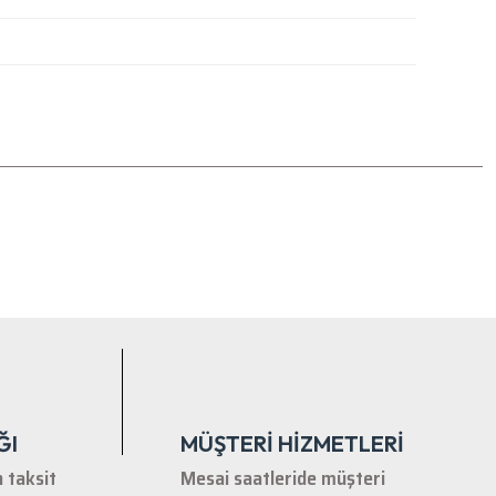
tebilirsiniz.
ĞI
MÜŞTERİ HİZMETLERİ
n taksit
Mesai saatleride müşteri