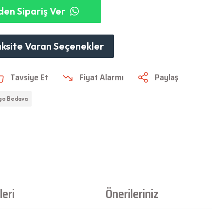
en Sipariş Ver
aksite Varan Seçenekler
Tavsiye Et
Fiyat Alarmı
Paylaş
go Bedava
eri
Önerileriniz