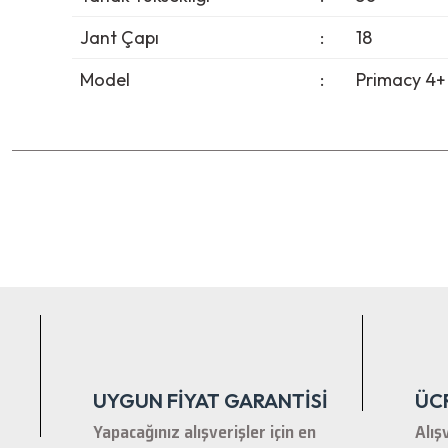
Jant Çapı
:
18
Model
:
Primacy 4+
Bu ürünün fiyat bilgisi, resim, ürün açıklamalarında ve diğer ko
Görüş ve önerileriniz için teşekkür ederiz.
Ürün resmi kalitesiz, bozuk veya görüntülenemiyor.
Ürün açıklamasında eksik bilgiler bulunuyor.
Ürün bilgilerinde hatalar bulunuyor.
Ürün fiyatı diğer sitelerden daha pahalı.
Bu ürüne benzer farklı alternatifler olmalı.
UYGUN FİYAT GARANTİSİ
ÜC
Yapacağınız alışverişler için en
Alış