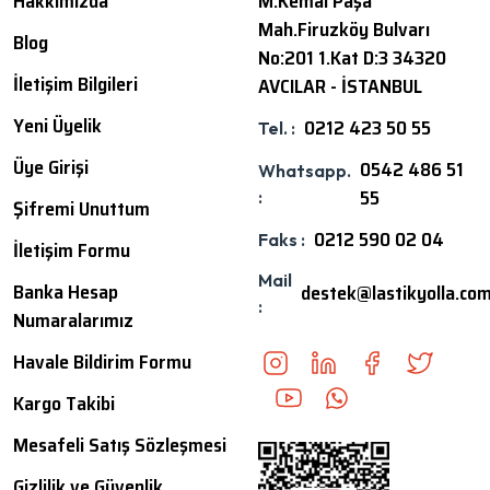
Hakkımızda
M.Kemal Paşa
Mah.Firuzköy Bulvarı
Blog
No:201 1.Kat D:3 34320
İletişim Bilgileri
AVCILAR - İSTANBUL
Yeni Üyelik
0212 423 50 55
Tel. :
Üye Girişi
0542 486 51
Whatsapp.
55
:
Şifremi Unuttum
0212 590 02 04
Faks :
İletişim Formu
Mail
Banka Hesap
destek@lastikyolla.co
:
Numaralarımız
Havale Bildirim Formu
Kargo Takibi
Mesafeli Satış Sözleşmesi
Gizlilik ve Güvenlik