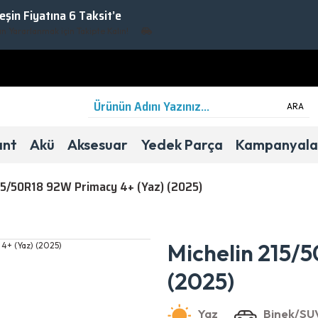
Peşin Fiyatına 6 Taksit’e
rarlanmak için Takipte Kalın!
ARA
ant
Akü
Aksesuar
Yedek Parça
Kampanyala
15/50R18 92W Primacy 4+ (Yaz) (2025)
Yaz
Binek/SUV
C
A
69dB
Michelin 215/
(2025)