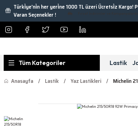
Türki̇ye'ni̇n her yeri̇ne 1000 TL üzeri Ücretsi̇z Kargo! 
Varan Seçenekler !
Fırsat İndirimler ve Kampanyalardan Ya
Tüm Kategoriler
Lastik
J
Anasayfa
Lastik
Yaz Lastikleri
Michelin 2