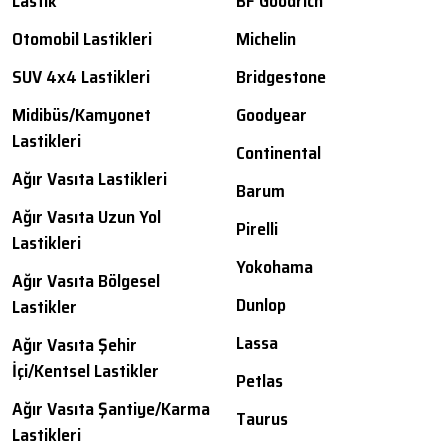
Lastik
BF Goodrich
Otomobil Lastikleri
Michelin
SUV 4x4 Lastikleri
Bridgestone
Midibüs/Kamyonet
Goodyear
Lastikleri
Continental
Ağır Vasıta Lastikleri
Barum
Ağır Vasıta Uzun Yol
Pirelli
Lastikleri
Yokohama
Ağır Vasıta Bölgesel
Dunlop
Lastikler
Lassa
Ağır Vasıta Şehir
İçi/Kentsel Lastikler
Petlas
Ağır Vasıta Şantiye/Karma
Taurus
Lastikleri