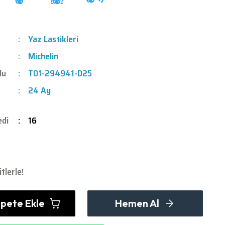
Yaz Lastikleri
Michelin
du
T01-294941-D25
24 Ay
edi
16
tlerle!
pete Ekle
Hemen Al