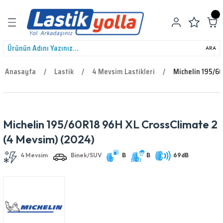
Geri Dön
ARA
Anasayfa
Lastik
4 Mevsim Lastikleri
Michelin 195/6
leri
Michelin 195/60R18 96H XL CrossClimate 2
4 Mevsim
Binek/SUV
B
B
69dB
(4 Mevsim) (2024)