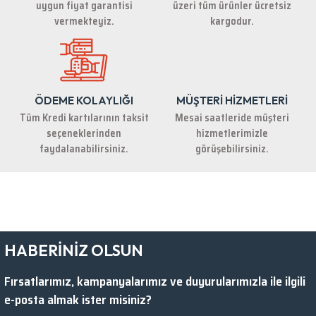
uygun fiyat garantisi
üzeri tüm ürünler ücretsiz
Bu ürüne benzer farklı alternatifler olmalı.
vermekteyiz.
kargodur.
ÖDEME KOLAYLIĞI
MÜŞTERİ HİZMETLERİ
Gönder
Tüm Kredi kartılarının taksit
Mesai saatleride müşteri
seçeneklerinden
hizmetlerimizle
faydalanabilirsiniz.
görüşebilirsiniz.
HABERİNİZ OLSUN
Fırsatlarımız, kampanyalarımız ve duyurularımızla ile ilgili
e-posta almak ister misiniz?