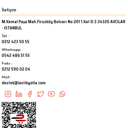
İletişim
M.Kemal Paşa Mah.Firuzköy Bulvarı No:201 1.Kat D:3 34320 AVCILAR
- İSTANBUL
Tel. :
0212 423 50 55
Whatsapp. :
0542 486 51 55
Faks :
0212 590 02 04
Mail :
destek@lastikyolla.com