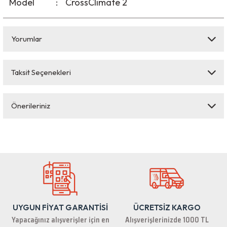
Model
:
CrossClimate 2
Yorumlar
Taksit Seçenekleri
Bu ürüne ilk yorumu siz yapın!
Önerileriniz
Yorum Yaz
Bu ürünün fiyat bilgisi, resim, ürün açıklamalarında ve diğer konularda
yetersiz gördüğünüz noktaları öneri formunu kullanarak tarafımıza
iletebilirsiniz.
Görüş ve önerileriniz için teşekkür ederiz.
Ürün resmi kalitesiz, bozuk veya görüntülenemiyor.
Ürün açıklamasında eksik bilgiler bulunuyor.
UYGUN FİYAT GARANTİSİ
ÜCRETSİZ KARGO
Ürün bilgilerinde hatalar bulunuyor.
Yapacağınız alışverişler için en
Alışverişlerinizde 1000 TL
Ürün fiyatı diğer sitelerden daha pahalı.