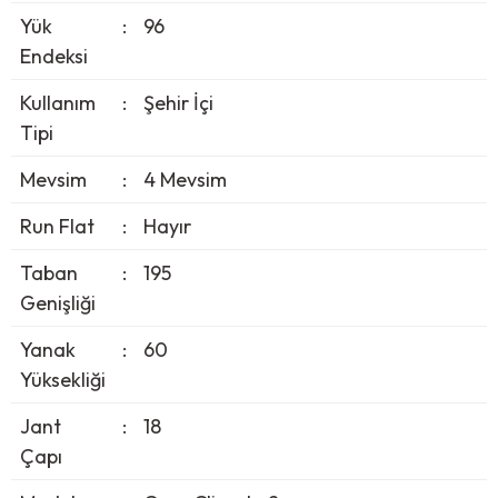
Yük
:
96
Endeksi
Kullanım
:
Şehir İçi
Tipi
Mevsim
:
4 Mevsim
Run Flat
:
Hayır
Taban
:
195
Genişliği
Yanak
:
60
Yüksekliği
Jant
:
18
Çapı