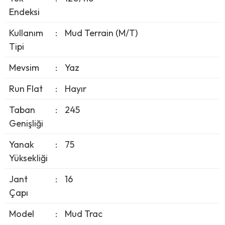
Endeksi
Kullanım
:
Mud Terrain (M/T)
Tipi
Mevsim
:
Yaz
Run Flat
:
Hayır
Taban
:
245
Genişliği
Yanak
:
75
Yüksekliği
Jant
:
16
Çapı
Model
:
Mud Trac