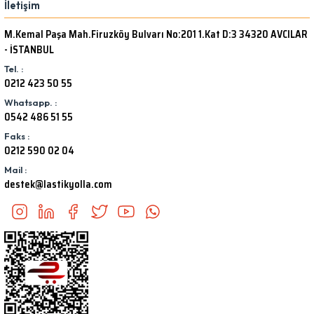
İletişim
M.Kemal Paşa Mah.Firuzköy Bulvarı No:201 1.Kat D:3 34320 AVCILAR
- İSTANBUL
Tel. :
0212 423 50 55
Whatsapp. :
0542 486 51 55
Faks :
0212 590 02 04
Mail :
destek@lastikyolla.com