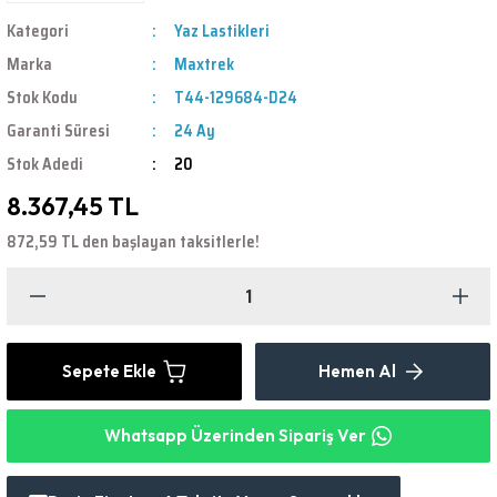
Kategori
Yaz Lastikleri
Marka
Maxtrek
Stok Kodu
T44-129684-D24
Garanti Süresi
24 Ay
Stok Adedi
20
8.367,45 TL
872,59 TL den başlayan taksitlerle!
Sepete Ekle
Hemen Al
Whatsapp Üzerinden Sipariş Ver