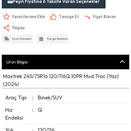
Peşin Fiyatına 6 Taksite Varan Seçenekler
Tavsiye Et
Fiyat Alarmı
Paylaş
Hızlı Gönderi
Kargo Bedava
Ürün Bilgisi
Maxtrek 245/75R16 120/116Q 10PR Mud Trac (Yaz)
(2024)
Araç Tipi
:
Binek/SUV
Hız
:
Q
Endeksi
Yük
:
120/116