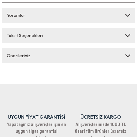
Yorumlar
Taksit Seçenekleri
Bu ürüne ilk yorumu siz yapın!
Önerileriniz
Yorum Yaz
Bu ürünün fiyat bilgisi, resim, ürün açıklamalarında ve diğer konularda
yetersiz gördüğünüz noktaları öneri formunu kullanarak tarafımıza
iletebilirsiniz.
Görüş ve önerileriniz için teşekkür ederiz.
Ürün resmi kalitesiz, bozuk veya görüntülenemiyor.
Ürün açıklamasında eksik bilgiler bulunuyor.
UYGUN FİYAT GARANTİSİ
ÜCRETSİZ KARGO
Ürün bilgilerinde hatalar bulunuyor.
Yapacağınız alışverişler için en
Alışverişlerinizde 1000 TL
Ürün fiyatı diğer sitelerden daha pahalı.
uygun fiyat garantisi
üzeri tüm ürünler ücretsiz
Bu ürüne benzer farklı alternatifler olmalı.