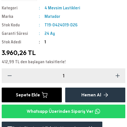
Kategori
4 Mevsim Lastikleri
Marka
Matador
Stok Kodu
T19-0424019-D26
Garanti Süresi
24 Ay
Stok Adedi
1
3.960,26 TL
412,99 TL den başlayan taksitlerle!
Sepete Ekle
Hemen Al
Whatsapp Üzerinden Sipariş Ver