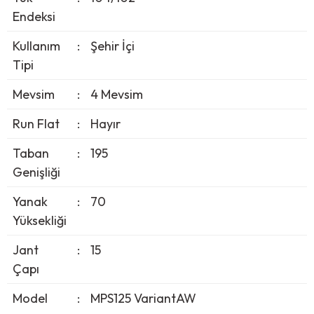
Endeksi
Kullanım
:
Şehir İçi
Tipi
Mevsim
:
4 Mevsim
Run Flat
:
Hayır
Taban
:
195
Genişliği
Yanak
:
70
Yüksekliği
Jant
:
15
Çapı
Model
:
MPS125 VariantAW