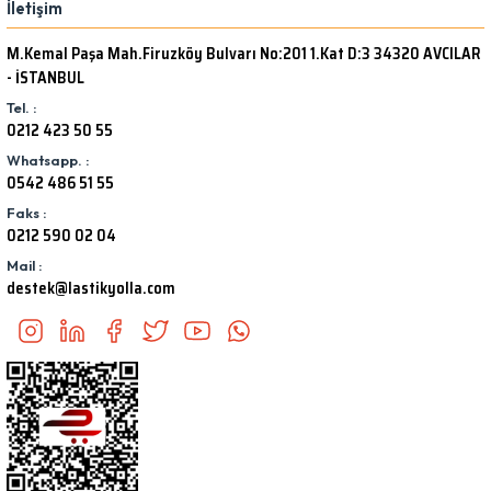
İletişim
M.Kemal Paşa Mah.Firuzköy Bulvarı No:201 1.Kat D:3 34320 AVCILAR
- İSTANBUL
Tel. :
0212 423 50 55
Whatsapp. :
0542 486 51 55
Faks :
0212 590 02 04
Mail :
destek@lastikyolla.com