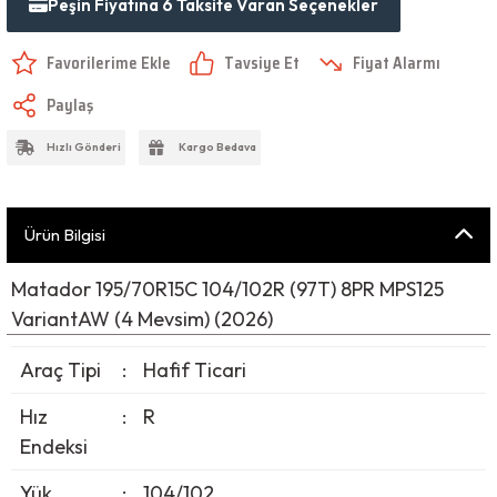
Peşin Fiyatına 6 Taksite Varan Seçenekler
Tavsiye Et
Fiyat Alarmı
Paylaş
Hızlı Gönderi
Kargo Bedava
Ürün Bilgisi
Matador 195/70R15C 104/102R (97T) 8PR MPS125
VariantAW (4 Mevsim) (2026)
Araç Tipi
:
Hafif Ticari
Hız
:
R
Endeksi
Yük
:
104/102