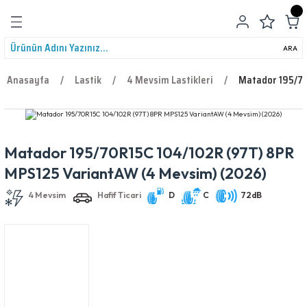
Geri Dön
ARA
Anasayfa
Lastik
4 Mevsim Lastikleri
Matador 195/70
Matador 195/70R15C 104/102R (97T) 8PR
leri
4 Mevsim
Hafif Ticari
D
C
72dB
MPS125 VariantAW (4 Mevsim) (2026)