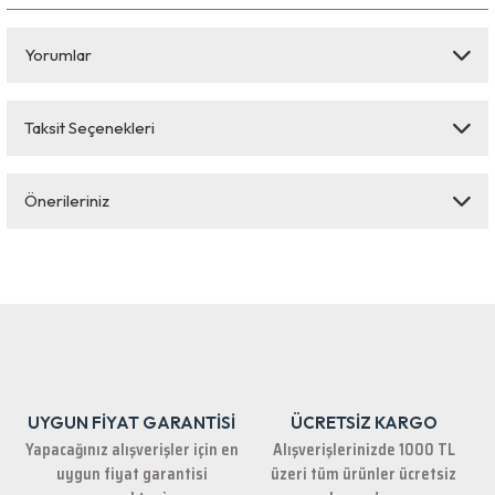
Yorumlar
Taksit Seçenekleri
Bu ürüne ilk yorumu siz yapın!
Önerileriniz
Yorum Yaz
Bu ürünün fiyat bilgisi, resim, ürün açıklamalarında ve diğer konularda
yetersiz gördüğünüz noktaları öneri formunu kullanarak tarafımıza
iletebilirsiniz.
Görüş ve önerileriniz için teşekkür ederiz.
Ürün resmi kalitesiz, bozuk veya görüntülenemiyor.
Ürün açıklamasında eksik bilgiler bulunuyor.
UYGUN FİYAT GARANTİSİ
ÜCRETSİZ KARGO
Ürün bilgilerinde hatalar bulunuyor.
Yapacağınız alışverişler için en
Alışverişlerinizde 1000 TL
Ürün fiyatı diğer sitelerden daha pahalı.
uygun fiyat garantisi
üzeri tüm ürünler ücretsiz
Bu ürüne benzer farklı alternatifler olmalı.