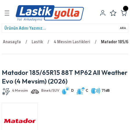
Geri Dön
ARA
Anasayfa
Lastik
4 Mevsim Lastikleri
Matador 185/65
leri
Matador 185/65R15 88T MP62 All Weather
4 Mevsim
Binek/SUV
D
C
71dB
Evo (4 Mevsim) (2026)