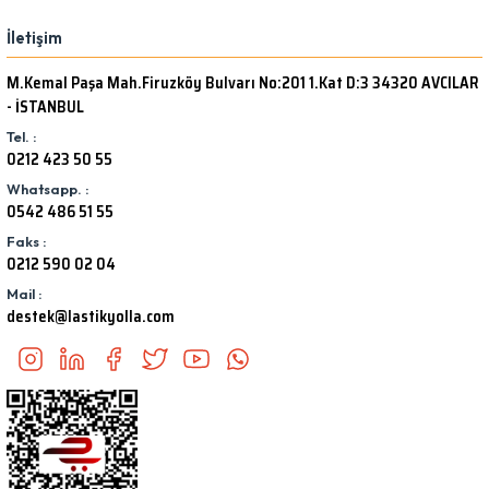
İletişim
M.Kemal Paşa Mah.Firuzköy Bulvarı No:201 1.Kat D:3 34320 AVCILAR
- İSTANBUL
Tel. :
0212 423 50 55
Whatsapp. :
0542 486 51 55
Faks :
0212 590 02 04
Mail :
destek@lastikyolla.com