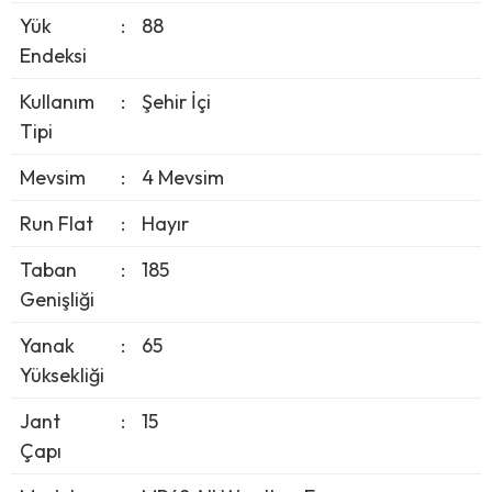
Yük
:
88
Endeksi
Kullanım
:
Şehir İçi
Tipi
Mevsim
:
4 Mevsim
Run Flat
:
Hayır
Taban
:
185
Genişliği
Yanak
:
65
Yüksekliği
Jant
:
15
Çapı