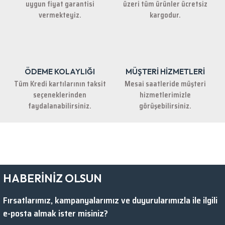
uygun fiyat garantisi
üzeri tüm ürünler ücretsiz
Bu ürüne benzer farklı alternatifler olmalı.
vermekteyiz.
kargodur.
ÖDEME KOLAYLIĞI
MÜŞTERİ HİZMETLERİ
Gönder
Tüm Kredi kartılarının taksit
Mesai saatleride müşteri
seçeneklerinden
hizmetlerimizle
faydalanabilirsiniz.
görüşebilirsiniz.
HABERİNİZ OLSUN
Fırsatlarımız, kampanyalarımız ve duyurularımızla ile ilgili
e-posta almak ister misiniz?