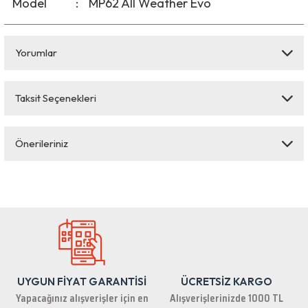
Model
:
MP62 All Weather Evo
Yorumlar
Taksit Seçenekleri
Bu ürüne ilk yorumu siz yapın!
Önerileriniz
Yorum Yaz
Bu ürünün fiyat bilgisi, resim, ürün açıklamalarında ve diğer konularda
yetersiz gördüğünüz noktaları öneri formunu kullanarak tarafımıza
iletebilirsiniz.
Görüş ve önerileriniz için teşekkür ederiz.
Ürün resmi kalitesiz, bozuk veya görüntülenemiyor.
Ürün açıklamasında eksik bilgiler bulunuyor.
UYGUN FİYAT GARANTİSİ
ÜCRETSİZ KARGO
Ürün bilgilerinde hatalar bulunuyor.
Yapacağınız alışverişler için en
Alışverişlerinizde 1000 TL
Ürün fiyatı diğer sitelerden daha pahalı.