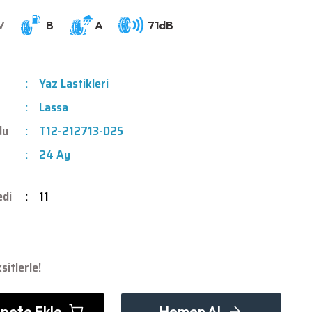
Yaz Lastikleri
Lassa
du
T12-212713-D25
24 Ay
edi
11
sitlerle!
pete Ekle
Hemen Al