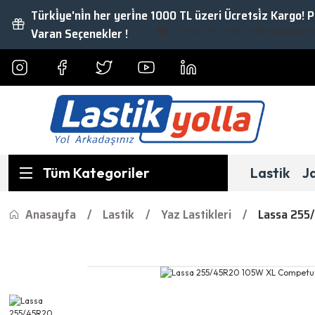
Türki̇ye'ni̇n her yeri̇ne 1000 TL üzeri Ücretsi̇z Kargo! 
Varan Seçenekler !
Fırsat İndirimler ve Kampanyalardan Ya
Tüm Kategoriler
Lastik
J
Anasayfa
Lastik
Yaz Lastikleri
Lassa 255