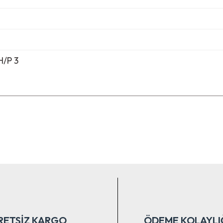
/P 3
nularda yetersiz gördüğünüz noktaları öneri formunu kullanarak tarafımıza ile
Bu ürüne ilk yorumu siz yapın!
Yorum Yaz
RETSİZ KARGO
ÖDEME KOLAYLI