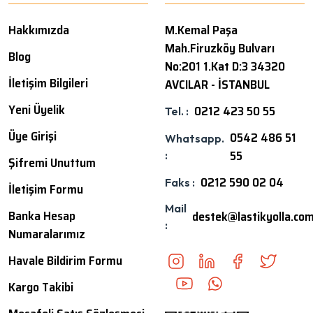
Hakkımızda
M.Kemal Paşa
Mah.Firuzköy Bulvarı
Blog
No:201 1.Kat D:3 34320
İletişim Bilgileri
AVCILAR - İSTANBUL
Yeni Üyelik
0212 423 50 55
Tel. :
Üye Girişi
0542 486 51
Whatsapp.
55
:
Şifremi Unuttum
0212 590 02 04
Faks :
İletişim Formu
Mail
Banka Hesap
destek@lastikyolla.co
:
Numaralarımız
Havale Bildirim Formu
Kargo Takibi