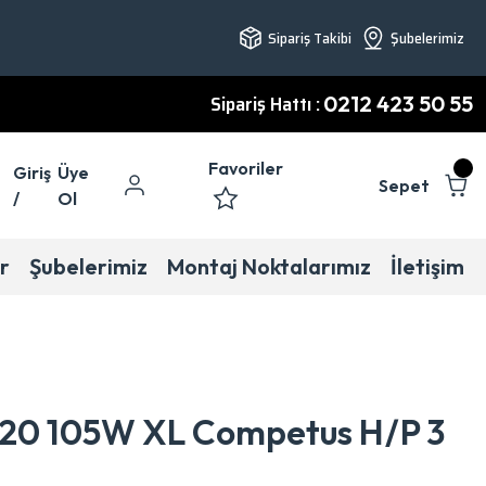
Sipariş Takibi
Şubelerimiz
Sipariş Hattı :
0212 423 50 55
Favoriler
Giriş
Üye
Sepet
/
Ol
r
Şubelerimiz
Montaj Noktalarımız
İletişim
R20 105W XL Competus H/P 3