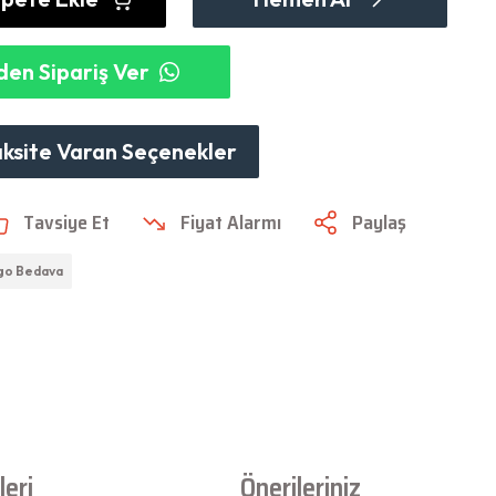
en Sipariş Ver
aksite Varan Seçenekler
Tavsiye Et
Fiyat Alarmı
Paylaş
go Bedava
eri
Önerileriniz