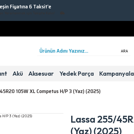
Peşin Fiyatına 6 Taksit’e
rarlanmak için Takipte Kalın!
ARA
ant
Akü
Aksesuar
Yedek Parça
Kampanyala
/45R20 105W XL Competus H/P 3 (Yaz) (2025)
Yaz
Binek/SUV
B
A
71dB
Lassa 255/45
(Yaz) (2025)