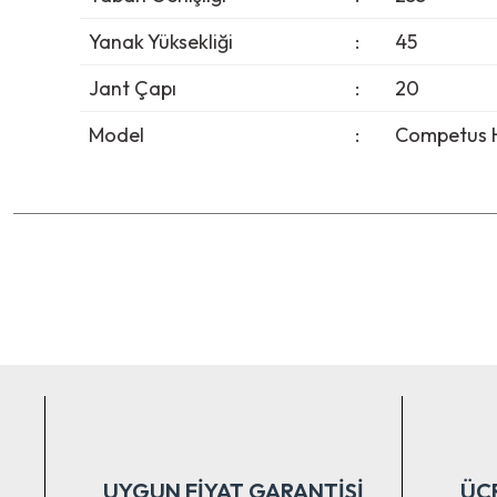
Yanak Yüksekliği
:
45
Jant Çapı
:
20
Model
:
Competus H
Bu ürünün fiyat bilgisi, resim, ürün açıklamalarında ve diğer ko
Görüş ve önerileriniz için teşekkür ederiz.
Ürün resmi kalitesiz, bozuk veya görüntülenemiyor.
Ürün açıklamasında eksik bilgiler bulunuyor.
Ürün bilgilerinde hatalar bulunuyor.
Ürün fiyatı diğer sitelerden daha pahalı.
Bu ürüne benzer farklı alternatifler olmalı.
UYGUN FİYAT GARANTİSİ
ÜC