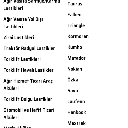
Ağır Vasıta Şantiye/Karma
Taurus
Lastikleri
Falken
Ağır Vasıta Yol Dışı
Triangle
Lastikleri
Kormoran
Zirai Lastikleri
Kumho
Traktör Radyal Lastikler
Matador
Forklift Lastikleri
Nokian
Forklift Havalı Lastikler
Özka
Ağır Hizmet Ticari Araç
Aküleri
Sava
Forklift Dolgu Lastikler
Laufenn
Otomobil ve Hafif Ticari
Hankook
Aküleri
Maxtrek