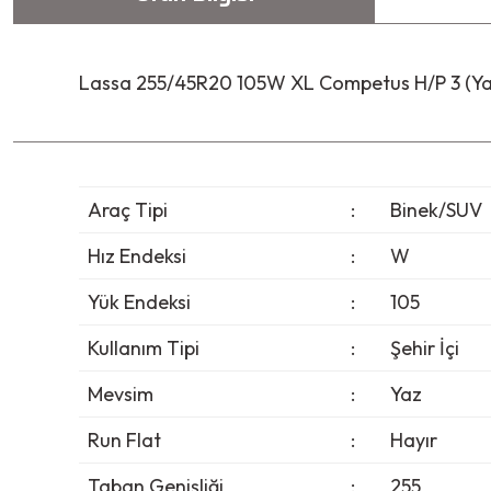
Lassa 255/45R20 105W XL Competus H/P 3 (Ya
Araç Tipi
:
Binek/SUV
Hız Endeksi
:
W
Yük Endeksi
:
105
Kullanım Tipi
:
Şehir İçi
Mevsim
:
Yaz
Run Flat
:
Hayır
Taban Genişliği
:
255