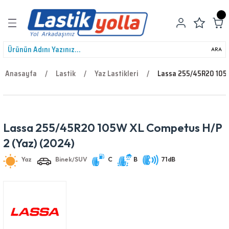
Geri Dön
ARA
Anasayfa
Lastik
Yaz Lastikleri
Lassa 255/45R20 105W
leri
Lassa 255/45R20 105W XL Competus H/P
Yaz
Binek/SUV
C
B
71dB
2 (Yaz) (2024)