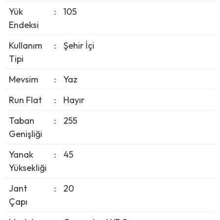
Yük
:
105
Endeksi
Kullanım
:
Şehir İçi
Tipi
Mevsim
:
Yaz
Run Flat
:
Hayır
Taban
:
255
Genişliği
Yanak
:
45
Yüksekliği
Jant
:
20
Çapı