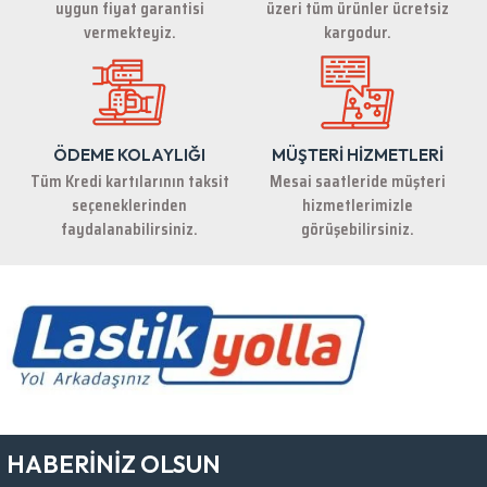
uygun fiyat garantisi
üzeri tüm ürünler ücretsiz
Bu ürüne benzer farklı alternatifler olmalı.
vermekteyiz.
kargodur.
ÖDEME KOLAYLIĞI
MÜŞTERİ HİZMETLERİ
Gönder
Tüm Kredi kartılarının taksit
Mesai saatleride müşteri
seçeneklerinden
hizmetlerimizle
faydalanabilirsiniz.
görüşebilirsiniz.
HABERİNİZ OLSUN