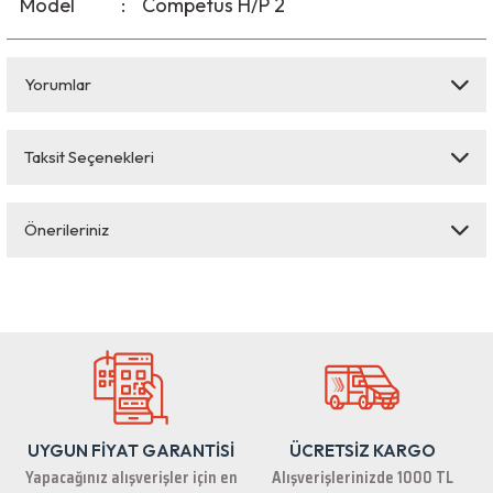
Model
:
Competus H/P 2
Yorumlar
Taksit Seçenekleri
Bu ürüne ilk yorumu siz yapın!
Önerileriniz
Yorum Yaz
Bu ürünün fiyat bilgisi, resim, ürün açıklamalarında ve diğer konularda
yetersiz gördüğünüz noktaları öneri formunu kullanarak tarafımıza
iletebilirsiniz.
Görüş ve önerileriniz için teşekkür ederiz.
Ürün resmi kalitesiz, bozuk veya görüntülenemiyor.
Ürün açıklamasında eksik bilgiler bulunuyor.
UYGUN FİYAT GARANTİSİ
ÜCRETSİZ KARGO
Ürün bilgilerinde hatalar bulunuyor.
Yapacağınız alışverişler için en
Alışverişlerinizde 1000 TL
Ürün fiyatı diğer sitelerden daha pahalı.