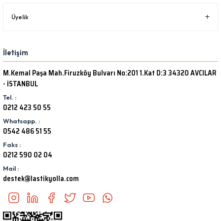
Üyelik
İletişim
M.Kemal Paşa Mah.Firuzköy Bulvarı No:201 1.Kat D:3 34320 AVCILAR
- İSTANBUL
Tel. :
0212 423 50 55
Whatsapp. :
0542 486 51 55
Faks :
0212 590 02 04
Mail :
destek@lastikyolla.com