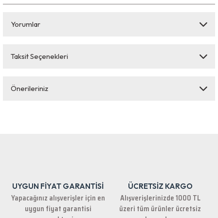
Yorumlar
Taksit Seçenekleri
Bu ürüne ilk yorumu siz yapın!
Önerileriniz
Yorum Yaz
Bu ürünün fiyat bilgisi, resim, ürün açıklamalarında ve diğer konularda
yetersiz gördüğünüz noktaları öneri formunu kullanarak tarafımıza
iletebilirsiniz.
Görüş ve önerileriniz için teşekkür ederiz.
Ürün resmi kalitesiz, bozuk veya görüntülenemiyor.
Ürün açıklamasında eksik bilgiler bulunuyor.
UYGUN FİYAT GARANTİSİ
ÜCRETSİZ KARGO
Ürün bilgilerinde hatalar bulunuyor.
Yapacağınız alışverişler için en
Alışverişlerinizde 1000 TL
Ürün fiyatı diğer sitelerden daha pahalı.
uygun fiyat garantisi
üzeri tüm ürünler ücretsiz
Bu ürüne benzer farklı alternatifler olmalı.