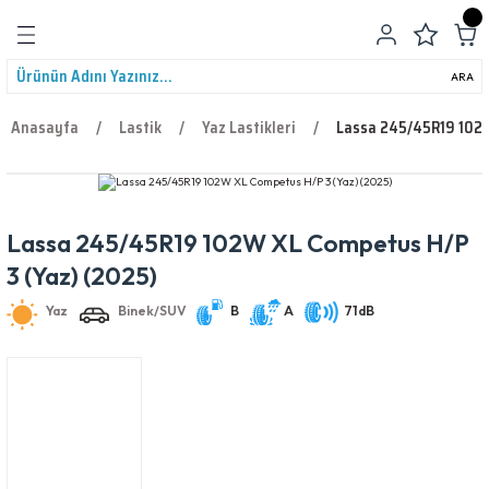
Geri Dön
ARA
Anasayfa
Lastik
Yaz Lastikleri
Lassa 245/45R19 102W
Lassa 245/45R19 102W XL Competus H/P
leri
Yaz
Binek/SUV
B
A
71dB
3 (Yaz) (2025)