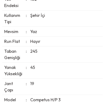
Endeksi
Kullanım
:
Şehir İçi
Tipi
Mevsim
:
Yaz
Run Flat
:
Hayır
Taban
:
245
Genişliği
Yanak
:
45
Yüksekliği
Jant
:
19
Çapı
Model
:
Competus H/P 3