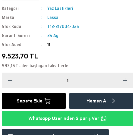
Kategori
Yaz Lastikleri
Marka
Lassa
Stok Kodu
T12-217004-D25
Garanti Süresi
24 Ay
Stok Adedi
11
9.523,70 TL
993,16 TL den başlayan taksitlerle!
Sepete Ekle
Hemen Al
Whatsapp Üzerinden Sipariş Ver