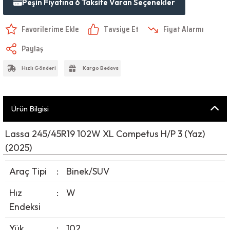
Peşin Fiyatına 6 Taksite Varan Seçenekler
Tavsiye Et
Fiyat Alarmı
Paylaş
Hızlı Gönderi
Kargo Bedava
Ürün Bilgisi
Lassa 245/45R19 102W XL Competus H/P 3 (Yaz)
(2025)
Araç Tipi
:
Binek/SUV
Hız
:
W
Endeksi
Yük
:
102