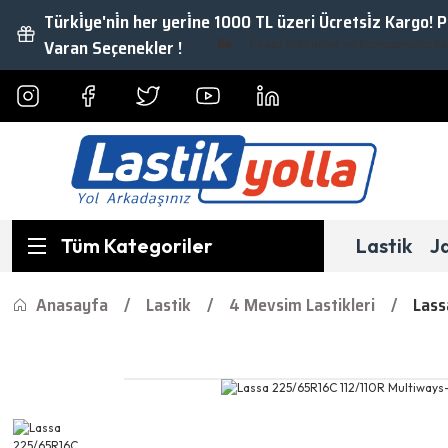
Türki̇ye'ni̇n her yeri̇ne 1000 TL üzeri Ücretsi̇z Kargo! 
Varan Seçenekler !
Fırsat İndirimler ve Kampanyalardan Ya
Tüm Kategoriler
Lastik
J
Anasayfa
Lastik
4 Mevsim Lastikleri
Lass