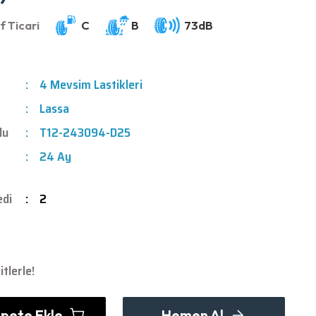
4 Mevsim Lastikleri
Lassa
du
T12-243094-D25
24 Ay
edi
2
tlerle!
pete Ekle
Hemen Al