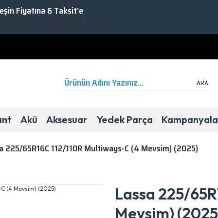
Peşin Fiyatına 6 Taksit’e
rarlanmak için Takipte Kalın!
ARA
ant
Akü
Aksesuar
Yedek Parça
Kampanyala
a 225/65R16C 112/110R Multiways-C (4 Mevsim) (2025)
4 Mevsim
Hafif Ticari
C
B
73dB
Lassa 225/65R
Mevsim) (2025