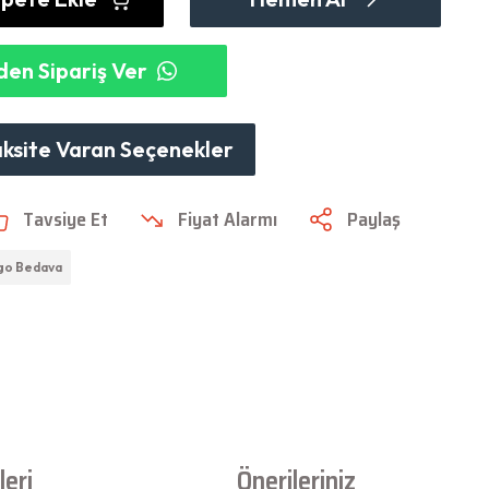
en Sipariş Ver
aksite Varan Seçenekler
Tavsiye Et
Fiyat Alarmı
Paylaş
go Bedava
eri
Önerileriniz