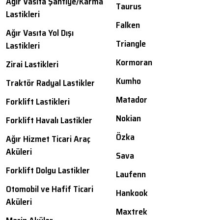
Ağır Vasıta Şantiye/Karma
Taurus
Lastikleri
Falken
Ağır Vasıta Yol Dışı
Triangle
Lastikleri
Kormoran
Zirai Lastikleri
Kumho
Traktör Radyal Lastikler
Matador
Forklift Lastikleri
Nokian
Forklift Havalı Lastikler
Özka
Ağır Hizmet Ticari Araç
Aküleri
Sava
Forklift Dolgu Lastikler
Laufenn
Otomobil ve Hafif Ticari
Hankook
Aküleri
Maxtrek