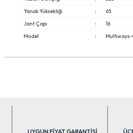
Yanak Yüksekliği
:
65
Jant Çapı
:
16
Model
:
Multiways-
Bu ürünün fiyat bilgisi, resim, ürün açıklamalarında ve diğer ko
Görüş ve önerileriniz için teşekkür ederiz.
Ürün resmi kalitesiz, bozuk veya görüntülenemiyor.
Ürün açıklamasında eksik bilgiler bulunuyor.
Ürün bilgilerinde hatalar bulunuyor.
Ürün fiyatı diğer sitelerden daha pahalı.
Bu ürüne benzer farklı alternatifler olmalı.
UYGUN FİYAT GARANTİSİ
ÜC