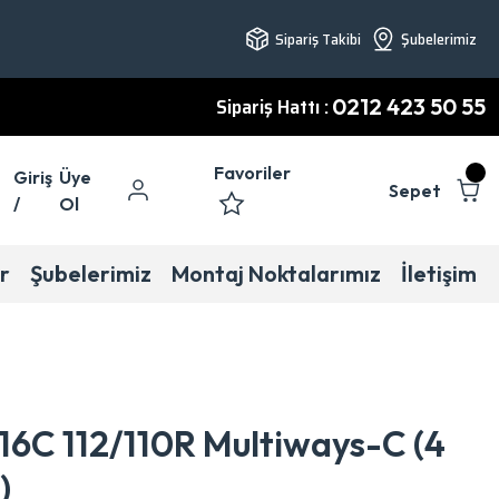
Sipariş Takibi
Şubelerimiz
Sipariş Hattı :
0212 423 50 55
Favoriler
Giriş
Üye
Sepet
/
Ol
r
Şubelerimiz
Montaj Noktalarımız
İletişim
16C 112/110R Multiways-C (4
)