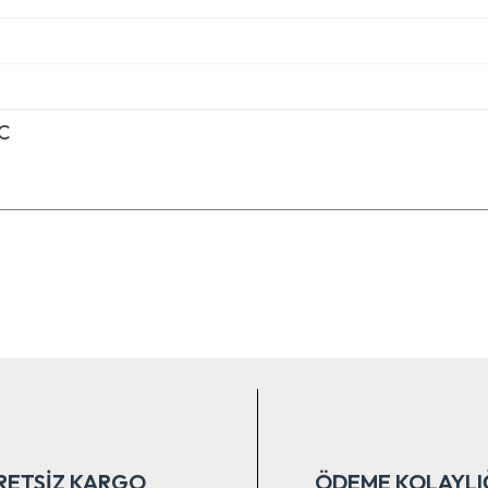
C
nularda yetersiz gördüğünüz noktaları öneri formunu kullanarak tarafımıza ile
Bu ürüne ilk yorumu siz yapın!
Yorum Yaz
RETSİZ KARGO
ÖDEME KOLAYLI