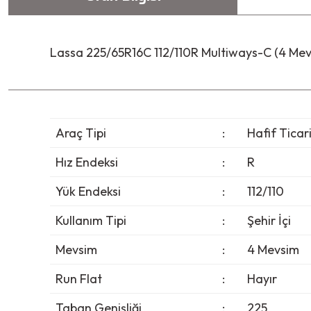
Lassa 225/65R16C 112/110R Multiways-C (4 Mev
Araç Tipi
:
Hafif Ticar
Hız Endeksi
:
R
Yük Endeksi
:
112/110
Kullanım Tipi
:
Şehir İçi
Mevsim
:
4 Mevsim
Run Flat
:
Hayır
Taban Genişliği
:
225