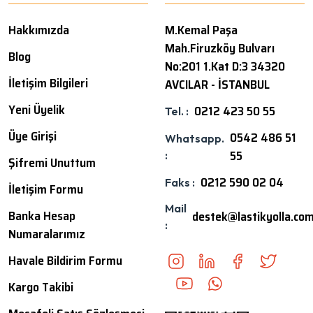
Hakkımızda
M.Kemal Paşa
Mah.Firuzköy Bulvarı
Blog
No:201 1.Kat D:3 34320
İletişim Bilgileri
AVCILAR - İSTANBUL
Yeni Üyelik
0212 423 50 55
Tel. :
Üye Girişi
0542 486 51
Whatsapp.
55
:
Şifremi Unuttum
0212 590 02 04
Faks :
İletişim Formu
Mail
Banka Hesap
destek@lastikyolla.co
:
Numaralarımız
Havale Bildirim Formu
Kargo Takibi