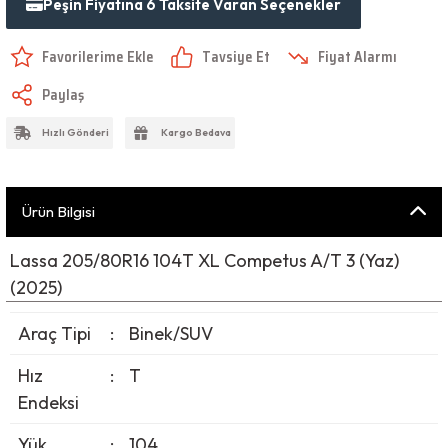
Peşin Fiyatına 6 Taksite Varan Seçenekler
Tavsiye Et
Fiyat Alarmı
Paylaş
Hızlı Gönderi
Kargo Bedava
Ürün Bilgisi
Lassa 205/80R16 104T XL Competus A/T 3 (Yaz)
(2025)
Araç Tipi
:
Binek/SUV
Hız
:
T
Endeksi
Yük
:
104