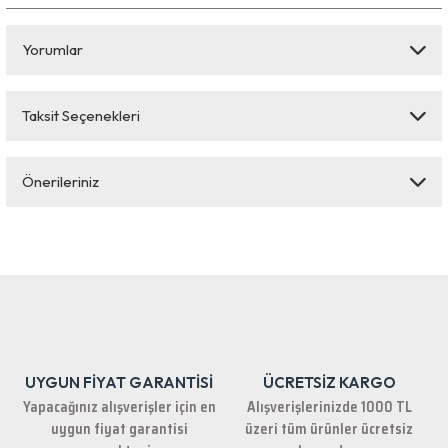
Yorumlar
Taksit Seçenekleri
Bu ürüne ilk yorumu siz yapın!
Önerileriniz
Yorum Yaz
Bu ürünün fiyat bilgisi, resim, ürün açıklamalarında ve diğer konularda
yetersiz gördüğünüz noktaları öneri formunu kullanarak tarafımıza
iletebilirsiniz.
Görüş ve önerileriniz için teşekkür ederiz.
Ürün resmi kalitesiz, bozuk veya görüntülenemiyor.
Ürün açıklamasında eksik bilgiler bulunuyor.
UYGUN FİYAT GARANTİSİ
ÜCRETSİZ KARGO
Ürün bilgilerinde hatalar bulunuyor.
Yapacağınız alışverişler için en
Alışverişlerinizde 1000 TL
Ürün fiyatı diğer sitelerden daha pahalı.
uygun fiyat garantisi
üzeri tüm ürünler ücretsiz
Bu ürüne benzer farklı alternatifler olmalı.