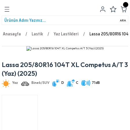
Geri Dön
ARA
Anasayfa
Lastik
Yaz Lastikleri
Lassa 205/80R16 104T
Lassa 205/80R16 104T XL Competus A/T 3
leri
Yaz
Binek/SUV
D
C
71dB
(Yaz) (2025)