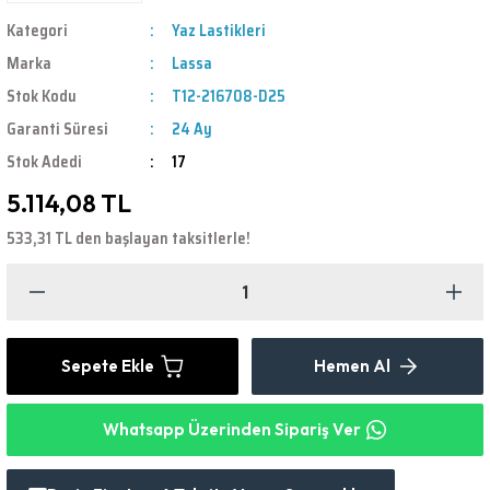
Kategori
Yaz Lastikleri
Marka
Lassa
Stok Kodu
T12-216708-D25
Garanti Süresi
24 Ay
Stok Adedi
17
5.114,08 TL
533,31 TL den başlayan taksitlerle!
Sepete Ekle
Hemen Al
Whatsapp Üzerinden Sipariş Ver