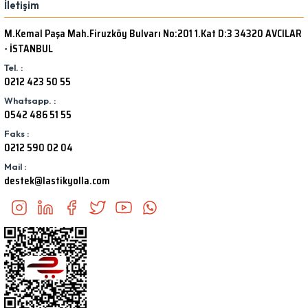
İletişim
M.Kemal Paşa Mah.Firuzköy Bulvarı No:201 1.Kat D:3 34320 AVCILAR
- İSTANBUL
Tel. :
0212 423 50 55
Whatsapp. :
0542 486 51 55
Faks :
0212 590 02 04
Mail :
destek@lastikyolla.com