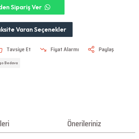
en Sipariş Ver
aksite Varan Seçenekler
Tavsiye Et
Fiyat Alarmı
Paylaş
go Bedava
eri
Önerileriniz