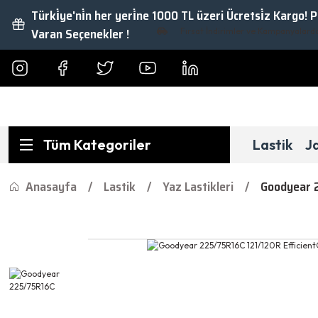
Türki̇ye'ni̇n her yeri̇ne 1000 TL üzeri Ücretsi̇z Kargo! 
Varan Seçenekler !
Fırsat İndirimler ve Kampanyalardan Ya
Tüm Kategoriler
Lastik
J
Anasayfa
Lastik
Yaz Lastikleri
Goodyear 2