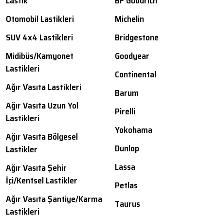
Lastik
BF Goodrich
Otomobil Lastikleri
Michelin
SUV 4x4 Lastikleri
Bridgestone
Midibüs/Kamyonet
Goodyear
Lastikleri
Continental
Ağır Vasıta Lastikleri
Barum
Ağır Vasıta Uzun Yol
Pirelli
Lastikleri
Yokohama
Ağır Vasıta Bölgesel
Dunlop
Lastikler
Lassa
Ağır Vasıta Şehir
İçi/Kentsel Lastikler
Petlas
Ağır Vasıta Şantiye/Karma
Taurus
Lastikleri