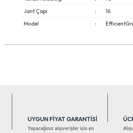
Jant Çapı
:
16
Model
:
EfficientGr
Bu ürünün fiyat bilgisi, resim, ürün açıklamalarında ve diğer ko
Görüş ve önerileriniz için teşekkür ederiz.
Ürün resmi kalitesiz, bozuk veya görüntülenemiyor.
Ürün açıklamasında eksik bilgiler bulunuyor.
Ürün bilgilerinde hatalar bulunuyor.
Ürün fiyatı diğer sitelerden daha pahalı.
Bu ürüne benzer farklı alternatifler olmalı.
UYGUN FİYAT GARANTİSİ
ÜC
Yapacağınız alışverişler için en
Alış