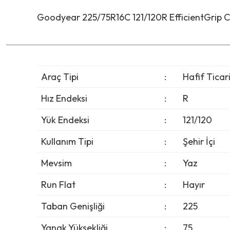
Goodyear 225/75R16C 121/120R EfficientGrip C
Araç Tipi
:
Hafif Ticar
Hız Endeksi
:
R
Yük Endeksi
:
121/120
Kullanım Tipi
:
Şehir İçi
Mevsim
:
Yaz
Run Flat
:
Hayır
Taban Genişliği
:
225
Yanak Yüksekliği
:
75