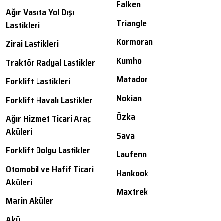
Falken
Ağır Vasıta Yol Dışı
Triangle
Lastikleri
Kormoran
Zirai Lastikleri
Kumho
Traktör Radyal Lastikler
Matador
Forklift Lastikleri
Nokian
Forklift Havalı Lastikler
Özka
Ağır Hizmet Ticari Araç
Aküleri
Sava
Forklift Dolgu Lastikler
Laufenn
Otomobil ve Hafif Ticari
Hankook
Aküleri
Maxtrek
Marin Aküler
Akü