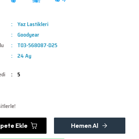
Yaz Lastikleri
Goodyear
du
T03-568087-D25
24 Ay
edi
5
tlerle!
pete Ekle
Hemen Al