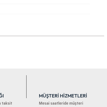
tebilirsiniz.
ĞI
MÜŞTERİ HİZMETLERİ
n taksit
Mesai saatleride müşteri