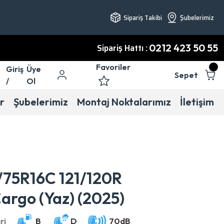
Sipariş Takibi
Şubelerimiz
Sipariş Hattı :
0212 423 50 55
Favoriler
Giriş
Üye
Sepet
/
Ol
r
Şubelerimiz
Montaj Noktalarımız
İletişim
75R16C 121/120R
Cargo (Yaz) (2025)