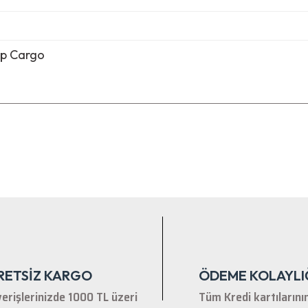
ip Cargo
nularda yetersiz gördüğünüz noktaları öneri formunu kullanarak tarafımıza ile
Bu ürüne ilk yorumu siz yapın!
Yorum Yaz
RETSİZ KARGO
ÖDEME KOLAYLI
verişlerinizde 1000 TL üzeri
Tüm Kredi kartılarını