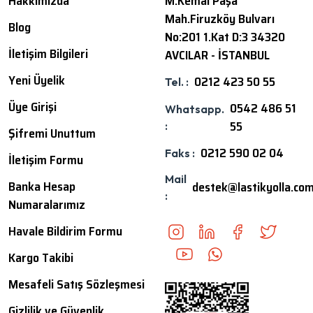
Hakkımızda
M.Kemal Paşa
Mah.Firuzköy Bulvarı
Blog
No:201 1.Kat D:3 34320
İletişim Bilgileri
AVCILAR - İSTANBUL
Yeni Üyelik
0212 423 50 55
Tel. :
Üye Girişi
0542 486 51
Whatsapp.
55
:
Şifremi Unuttum
0212 590 02 04
Faks :
İletişim Formu
Mail
Banka Hesap
destek@lastikyolla.co
:
Numaralarımız
Havale Bildirim Formu
Kargo Takibi
Mesafeli Satış Sözleşmesi
Gizlilik ve Güvenlik