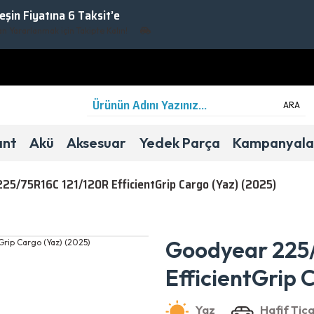
Peşin Fiyatına 6 Taksit’e
rarlanmak için Takipte Kalın!
ARA
ant
Akü
Aksesuar
Yedek Parça
Kampanyala
25/75R16C 121/120R EfficientGrip Cargo (Yaz) (2025)
Yaz
Hafif Ticari
B
D
70dB
Goodyear 225/
EfficientGrip 