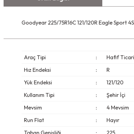
Goodyear 225/75R16C 121/120R Eagle Sport 4S
Araç Tipi
:
Hafif Ticar
Hız Endeksi
:
R
Yük Endeksi
:
121/120
Kullanım Tipi
:
Şehir İçi
Mevsim
:
4 Mevsim
Run Flat
:
Hayır
Taban Genişliği
:
225