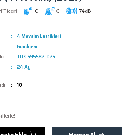
4 Mevsim Lastikleri
Goodyear
du
T03-595582-D25
24 Ay
edi
10
tlerle!
pete Ekle
Hemen Al