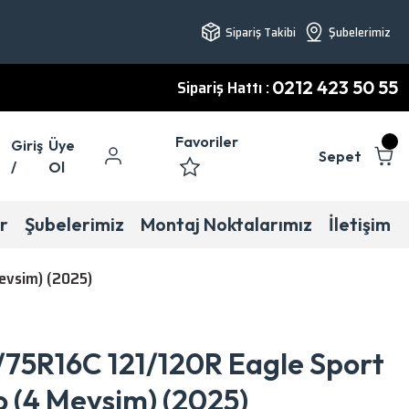
Sipariş Takibi
Şubelerimiz
Sipariş Hattı :
0212 423 50 55
Favoriler
Giriş
Üye
Sepet
/
Ol
r
Şubelerimiz
Montaj Noktalarımız
İletişim
evsim) (2025)
75R16C 121/120R Eagle Sport
 (4 Mevsim) (2025)