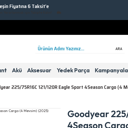
Peşin Fiyatına 6 Taksit’e
rarlanmak için Takipte Kalın!
ARA
ant
Akü
Aksesuar
Yedek Parça
Kampanyala
year 225/75R16C 121/120R Eagle Sport 4Season Cargo (4 M
4 Mevsim
Hafif Ticari
C
C
74dB
Goodyear 225/
4Season Cargo