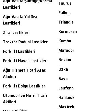
Ağır Vasıta Şantiye/Karma
Taurus
Lastikleri
Falken
Ağır Vasıta Yol Dışı
Triangle
Lastikleri
Kormoran
Zirai Lastikleri
Kumho
Traktör Radyal Lastikler
Matador
Forklift Lastikleri
Nokian
Forklift Havalı Lastikler
Özka
Ağır Hizmet Ticari Araç
Aküleri
Sava
Forklift Dolgu Lastikler
Laufenn
Otomobil ve Hafif Ticari
Hankook
Aküleri
Maxtrek