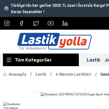
Türki̇ye'ni̇n her yeri̇ne 1000 TL üzeri Ücretsi̇z Kargo! 
Varan Seçenekler !
Fırsat İndirimler ve Kampanyalardan Ya
Tüm Kategoriler
Lastik
J
Anasayfa
Lastik
4 Mevsim Lastikleri
Good