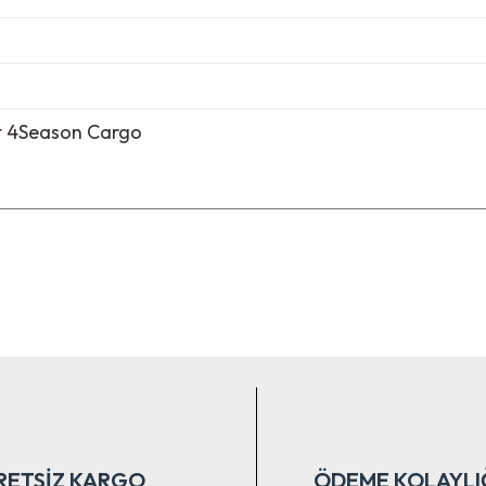
t 4Season Cargo
nularda yetersiz gördüğünüz noktaları öneri formunu kullanarak tarafımıza ile
Bu ürüne ilk yorumu siz yapın!
Yorum Yaz
RETSİZ KARGO
ÖDEME KOLAYLI