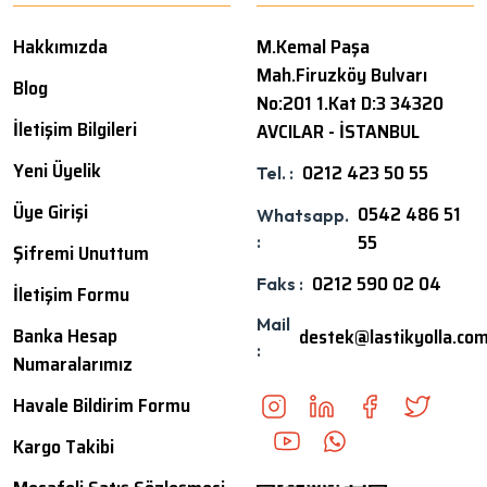
Hakkımızda
M.Kemal Paşa
Mah.Firuzköy Bulvarı
Blog
No:201 1.Kat D:3 34320
İletişim Bilgileri
AVCILAR - İSTANBUL
Yeni Üyelik
0212 423 50 55
Tel. :
Üye Girişi
0542 486 51
Whatsapp.
55
:
Şifremi Unuttum
0212 590 02 04
Faks :
İletişim Formu
Mail
Banka Hesap
destek@lastikyolla.co
:
Numaralarımız
Havale Bildirim Formu
Kargo Takibi