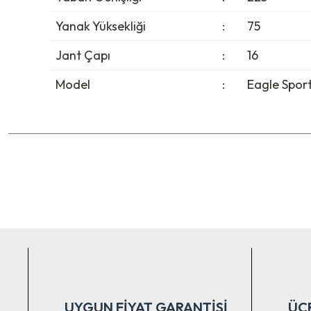
Yanak Yüksekliği
:
75
Jant Çapı
:
16
Model
:
Eagle Spor
Bu ürünün fiyat bilgisi, resim, ürün açıklamalarında ve diğer ko
Görüş ve önerileriniz için teşekkür ederiz.
Ürün resmi kalitesiz, bozuk veya görüntülenemiyor.
Ürün açıklamasında eksik bilgiler bulunuyor.
Ürün bilgilerinde hatalar bulunuyor.
Ürün fiyatı diğer sitelerden daha pahalı.
Bu ürüne benzer farklı alternatifler olmalı.
UYGUN FİYAT GARANTİSİ
ÜC