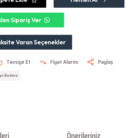
en Sipariş Ver
aksite Varan Seçenekler
Tavsiye Et
Fiyat Alarmı
Paylaş
go Bedava
eri
Önerileriniz