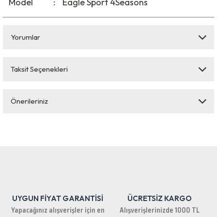
Model
:
Eagle Sport 4Seasons
Yorumlar
Taksit Seçenekleri
Bu ürüne ilk yorumu siz yapın!
Önerileriniz
Yorum Yaz
Bu ürünün fiyat bilgisi, resim, ürün açıklamalarında ve diğer konularda
yetersiz gördüğünüz noktaları öneri formunu kullanarak tarafımıza
iletebilirsiniz.
Görüş ve önerileriniz için teşekkür ederiz.
Ürün resmi kalitesiz, bozuk veya görüntülenemiyor.
Ürün açıklamasında eksik bilgiler bulunuyor.
UYGUN FİYAT GARANTİSİ
ÜCRETSİZ KARGO
Ürün bilgilerinde hatalar bulunuyor.
Yapacağınız alışverişler için en
Alışverişlerinizde 1000 TL
Ürün fiyatı diğer sitelerden daha pahalı.