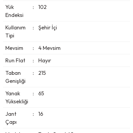
Yük
:
102
Endeksi
Kullanım
:
Şehir İçi
Tipi
Mevsim
:
4 Mevsim
Run Flat
:
Hayır
Taban
:
215
Genişliği
Yanak
:
65
Yüksekliği
Jant
:
16
Çapı