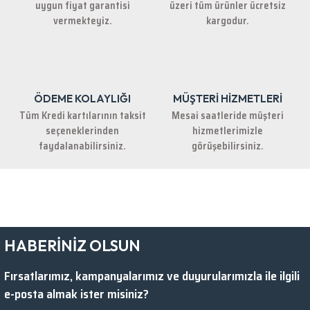
uygun fiyat garantisi
üzeri tüm ürünler ücretsiz
Bu ürüne benzer farklı alternatifler olmalı.
vermekteyiz.
kargodur.
ÖDEME KOLAYLIĞI
MÜŞTERİ HİZMETLERİ
Gönder
Tüm Kredi kartılarının taksit
Mesai saatleride müşteri
seçeneklerinden
hizmetlerimizle
faydalanabilirsiniz.
görüşebilirsiniz.
HABERİNİZ OLSUN
Fırsatlarımız, kampanyalarımız ve duyurularımızla ile ilgili
e-posta almak ister misiniz?