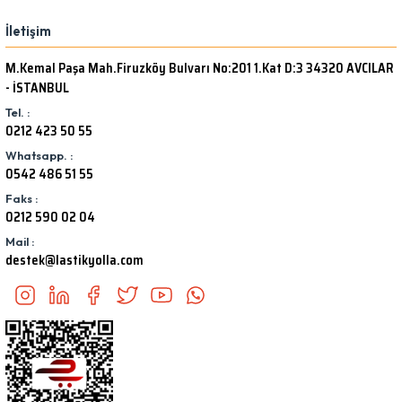
İletişim
M.Kemal Paşa Mah.Firuzköy Bulvarı No:201 1.Kat D:3 34320 AVCILAR
- İSTANBUL
Tel. :
0212 423 50 55
Whatsapp. :
0542 486 51 55
Faks :
0212 590 02 04
Mail :
destek@lastikyolla.com