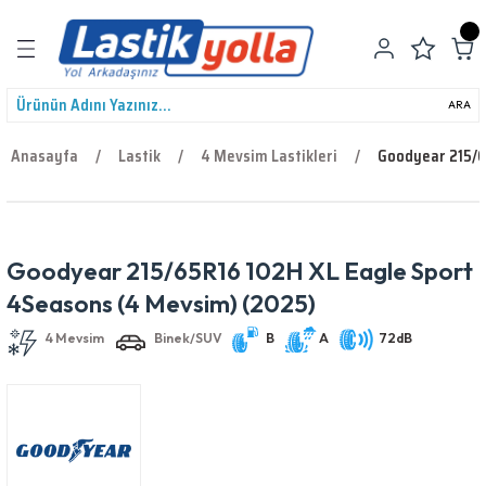
Geri Dön
ARA
Anasayfa
Lastik
4 Mevsim Lastikleri
Goodyear 215/6
leri
Goodyear 215/65R16 102H XL Eagle Sport
4 Mevsim
Binek/SUV
B
A
72dB
4Seasons (4 Mevsim) (2025)