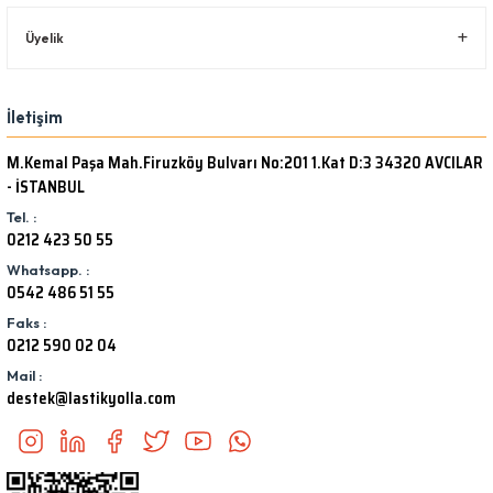
Üyelik
İletişim
M.Kemal Paşa Mah.Firuzköy Bulvarı No:201 1.Kat D:3 34320 AVCILAR
- İSTANBUL
Tel. :
0212 423 50 55
Whatsapp. :
0542 486 51 55
Faks :
0212 590 02 04
Mail :
destek@lastikyolla.com