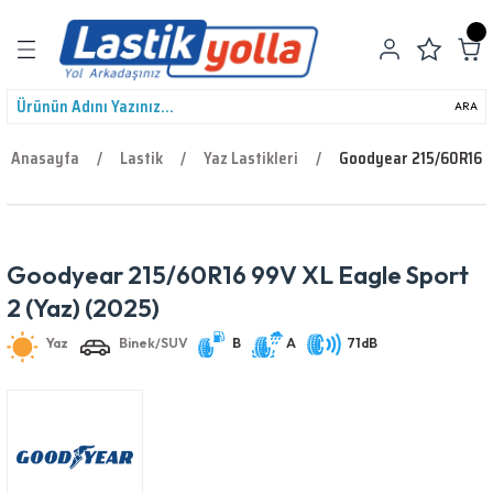
Geri Dön
ARA
Anasayfa
Lastik
Yaz Lastikleri
Goodyear 215/60R16 9
leri
Goodyear 215/60R16 99V XL Eagle Sport
Yaz
Binek/SUV
B
A
71dB
2 (Yaz) (2025)