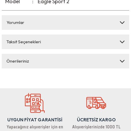
Model
:
Eagle Sport 2
Yorumlar
Taksit Seçenekleri
Bu ürüne ilk yorumu siz yapın!
Önerileriniz
Yorum Yaz
Bu ürünün fiyat bilgisi, resim, ürün açıklamalarında ve diğer konularda
yetersiz gördüğünüz noktaları öneri formunu kullanarak tarafımıza
iletebilirsiniz.
Görüş ve önerileriniz için teşekkür ederiz.
Ürün resmi kalitesiz, bozuk veya görüntülenemiyor.
Ürün açıklamasında eksik bilgiler bulunuyor.
UYGUN FİYAT GARANTİSİ
ÜCRETSİZ KARGO
Ürün bilgilerinde hatalar bulunuyor.
Yapacağınız alışverişler için en
Alışverişlerinizde 1000 TL
Ürün fiyatı diğer sitelerden daha pahalı.