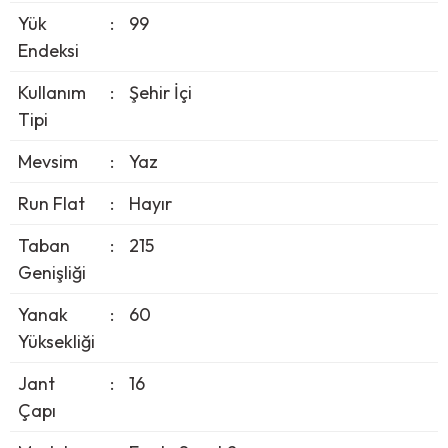
Yük
:
99
Endeksi
Kullanım
:
Şehir İçi
Tipi
Mevsim
:
Yaz
Run Flat
:
Hayır
Taban
:
215
Genişliği
Yanak
:
60
Yüksekliği
Jant
:
16
Çapı