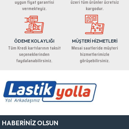
uygun fiyat garantisi
üzeri tüm ürünler ücretsiz
Bu ürüne benzer farklı alternatifler olmalı.
vermekteyiz.
kargodur.
ÖDEME KOLAYLIĞI
MÜŞTERİ HİZMETLERİ
Gönder
Tüm Kredi kartılarının taksit
Mesai saatleride müşteri
seçeneklerinden
hizmetlerimizle
faydalanabilirsiniz.
görüşebilirsiniz.
HABERİNİZ OLSUN