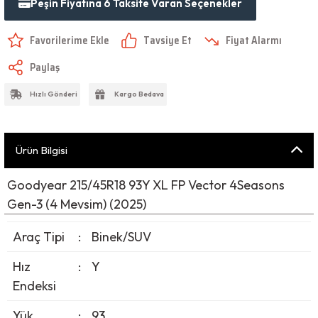
Peşin Fiyatına 6 Taksite Varan Seçenekler
Tavsiye Et
Fiyat Alarmı
Paylaş
Hızlı Gönderi
Kargo Bedava
Ürün Bilgisi
Goodyear 215/45R18 93Y XL FP Vector 4Seasons
Gen-3 (4 Mevsim) (2025)
Araç Tipi
:
Binek/SUV
Hız
:
Y
Endeksi
Yük
:
93