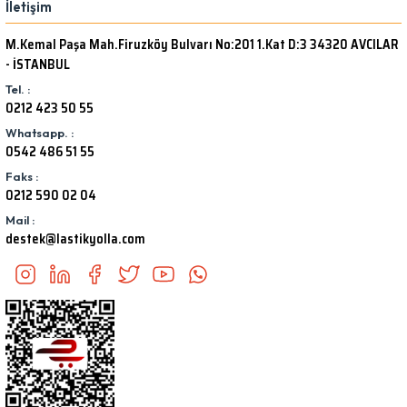
İletişim
M.Kemal Paşa Mah.Firuzköy Bulvarı No:201 1.Kat D:3 34320 AVCILAR
- İSTANBUL
Tel. :
0212 423 50 55
Whatsapp. :
0542 486 51 55
Faks :
0212 590 02 04
Mail :
destek@lastikyolla.com