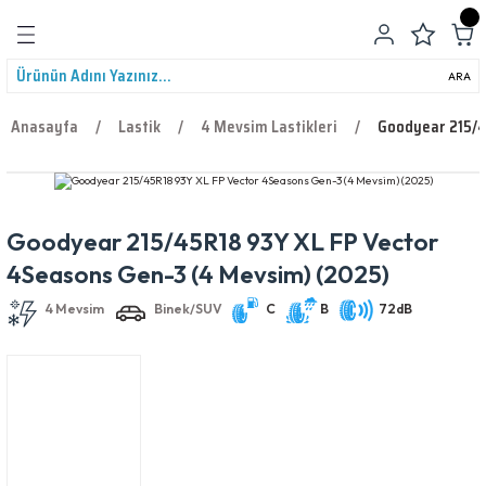
Geri Dön
ARA
Anasayfa
Lastik
4 Mevsim Lastikleri
Goodyear 215/4
Goodyear 215/45R18 93Y XL FP Vector
leri
4 Mevsim
Binek/SUV
C
B
72dB
4Seasons Gen-3 (4 Mevsim) (2025)