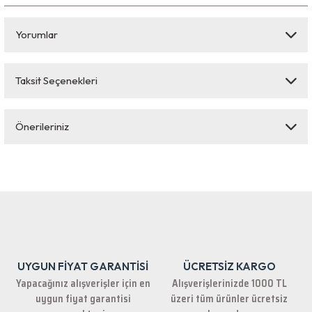
Yorumlar
Taksit Seçenekleri
Bu ürüne ilk yorumu siz yapın!
Önerileriniz
Yorum Yaz
Bu ürünün fiyat bilgisi, resim, ürün açıklamalarında ve diğer konularda
yetersiz gördüğünüz noktaları öneri formunu kullanarak tarafımıza
iletebilirsiniz.
Görüş ve önerileriniz için teşekkür ederiz.
Ürün resmi kalitesiz, bozuk veya görüntülenemiyor.
Ürün açıklamasında eksik bilgiler bulunuyor.
UYGUN FİYAT GARANTİSİ
ÜCRETSİZ KARGO
Ürün bilgilerinde hatalar bulunuyor.
Yapacağınız alışverişler için en
Alışverişlerinizde 1000 TL
Ürün fiyatı diğer sitelerden daha pahalı.
uygun fiyat garantisi
üzeri tüm ürünler ücretsiz
Bu ürüne benzer farklı alternatifler olmalı.