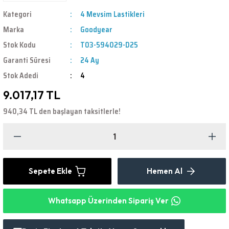
Kategori
4 Mevsim Lastikleri
Marka
Goodyear
Stok Kodu
T03-594029-D25
Garanti Süresi
24 Ay
Stok Adedi
4
9.017,17 TL
940,34 TL den başlayan taksitlerle!
Sepete Ekle
Hemen Al
Whatsapp Üzerinden Sipariş Ver