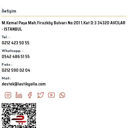
İletişim
M.Kemal Paşa Mah.Firuzköy Bulvarı No:201 1.Kat D:3 34320 AVCILAR
- İSTANBUL
Tel. :
0212 423 50 55
Whatsapp. :
0542 486 51 55
Faks :
0212 590 02 04
Mail :
destek@lastikyolla.com