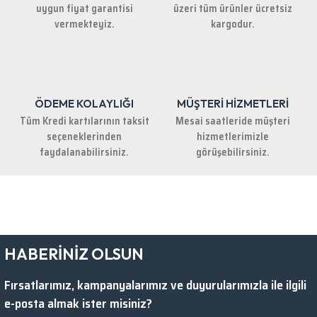
Ürün fiyatı diğer sitelerden daha pahalı.
uygun fiyat garantisi
üzeri tüm ürünler ücretsiz
Bu ürüne benzer farklı alternatifler olmalı.
vermekteyiz.
kargodur.
ÖDEME KOLAYLIĞI
MÜŞTERİ HİZMETLERİ
Gönder
Tüm Kredi kartılarının taksit
Mesai saatleride müşteri
seçeneklerinden
hizmetlerimizle
faydalanabilirsiniz.
görüşebilirsiniz.
HABERİNİZ OLSUN
Fırsatlarımız, kampanyalarımız ve duyurularımızla ile ilgili
e-posta almak ister misiniz?