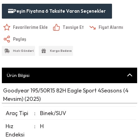
Peşin Fiyatına 6 Taksite Varan Seçenekler
Tavsiye Et
Fiyat Alarmı
Paylaş
Hızlı Gönderi
Kargo Bedava
Ürün Bilgisi
Goodyear 195/50R15 82H Eagle Sport 4Seasons (4
Mevsim) (2025)
Araç Tipi
:
Binek/SUV
Hız
:
H
Endeksi