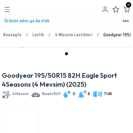
0
Geri Dön
ARA
Anasayfa
Lastik
4 Mevsim Lastikleri
Goodyear 195/5
leri
Goodyear 195/50R15 82H Eagle Sport
4 Mevsim
Binek/SUV
D
B
71dB
4Seasons (4 Mevsim) (2025)