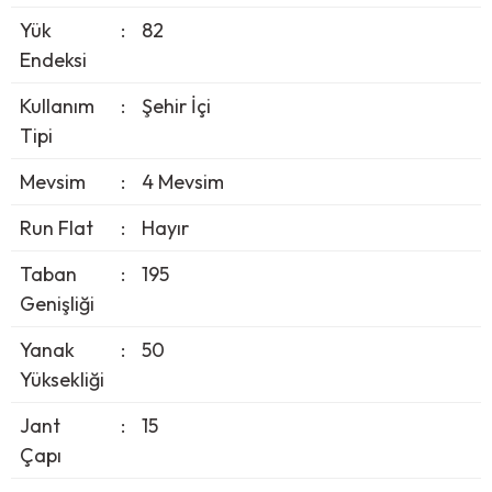
Yük
:
82
Endeksi
Kullanım
:
Şehir İçi
Tipi
Mevsim
:
4 Mevsim
Run Flat
:
Hayır
Taban
:
195
Genişliği
Yanak
:
50
Yüksekliği
Jant
:
15
Çapı