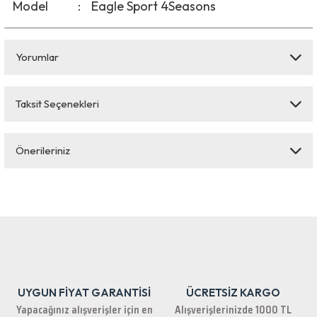
Model
:
Eagle Sport 4Seasons
Yorumlar
Taksit Seçenekleri
Bu ürüne ilk yorumu siz yapın!
Önerileriniz
Yorum Yaz
Bu ürünün fiyat bilgisi, resim, ürün açıklamalarında ve diğer konularda
yetersiz gördüğünüz noktaları öneri formunu kullanarak tarafımıza
iletebilirsiniz.
Görüş ve önerileriniz için teşekkür ederiz.
Ürün resmi kalitesiz, bozuk veya görüntülenemiyor.
Ürün açıklamasında eksik bilgiler bulunuyor.
UYGUN FİYAT GARANTİSİ
ÜCRETSİZ KARGO
Ürün bilgilerinde hatalar bulunuyor.
Yapacağınız alışverişler için en
Alışverişlerinizde 1000 TL