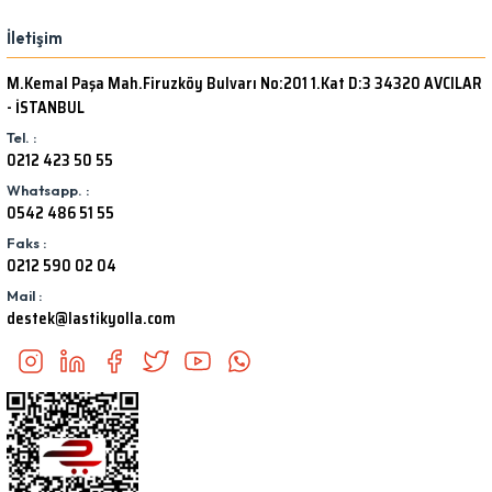
İletişim
M.Kemal Paşa Mah.Firuzköy Bulvarı No:201 1.Kat D:3 34320 AVCILAR
- İSTANBUL
Tel. :
0212 423 50 55
Whatsapp. :
0542 486 51 55
Faks :
0212 590 02 04
Mail :
destek@lastikyolla.com