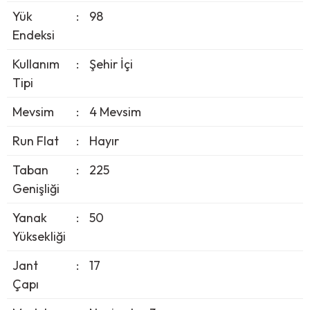
Yük
:
98
Endeksi
Kullanım
:
Şehir İçi
Tipi
Mevsim
:
4 Mevsim
Run Flat
:
Hayır
Taban
:
225
Genişliği
Yanak
:
50
Yüksekliği
Jant
:
17
Çapı