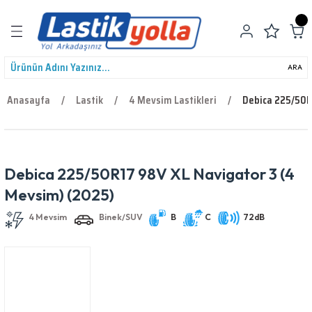
Geri Dön
ARA
Anasayfa
Lastik
4 Mevsim Lastikleri
Debica 225/50R
leri
Debica 225/50R17 98V XL Navigator 3 (4
4 Mevsim
Binek/SUV
B
C
72dB
Mevsim) (2025)