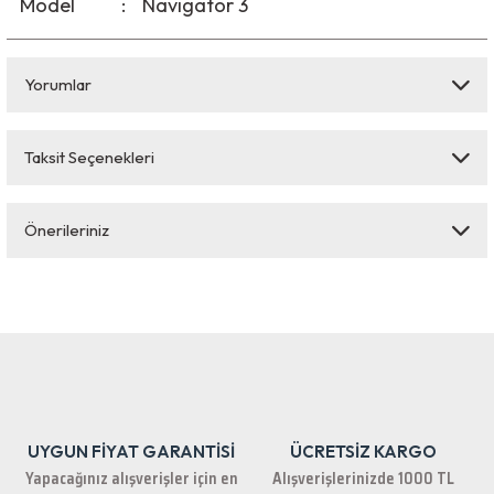
Model
:
Navigator 3
Yorumlar
Taksit Seçenekleri
Bu ürüne ilk yorumu siz yapın!
Önerileriniz
Yorum Yaz
Bu ürünün fiyat bilgisi, resim, ürün açıklamalarında ve diğer konularda
yetersiz gördüğünüz noktaları öneri formunu kullanarak tarafımıza
iletebilirsiniz.
Görüş ve önerileriniz için teşekkür ederiz.
Ürün resmi kalitesiz, bozuk veya görüntülenemiyor.
Ürün açıklamasında eksik bilgiler bulunuyor.
UYGUN FİYAT GARANTİSİ
ÜCRETSİZ KARGO
Ürün bilgilerinde hatalar bulunuyor.
Yapacağınız alışverişler için en
Alışverişlerinizde 1000 TL
Ürün fiyatı diğer sitelerden daha pahalı.