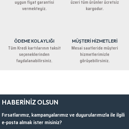
uygun fiyat garantisi
üzeri tüm ürünler ücretsiz
Bu ürüne benzer farklı alternatifler olmalı.
vermekteyiz.
kargodur.
ÖDEME KOLAYLIĞI
MÜŞTERİ HİZMETLERİ
Gönder
Tüm Kredi kartılarının taksit
Mesai saatleride müşteri
seçeneklerinden
hizmetlerimizle
faydalanabilirsiniz.
görüşebilirsiniz.
HABERİNİZ OLSUN
Fırsatlarımız, kampanyalarımız ve duyurularımızla ile ilgili
e-posta almak ister misiniz?