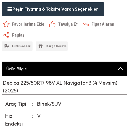
Peşin Fiyatına 6 Taksite Varan Seçenekler
Tavsiye Et
Fiyat Alarmı
Paylaş
Hızlı Gönderi
Kargo Bedava
Ürün Bilgisi
Debica 225/50R17 98V XL Navigator 3 (4 Mevsim)
(2025)
Araç Tipi
:
Binek/SUV
Hız
:
V
Endeksi