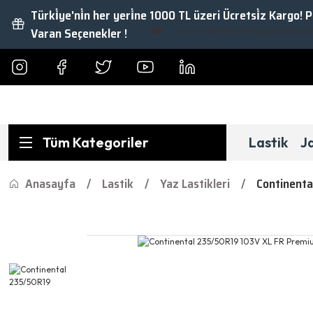
Türki̇ye'ni̇n her yeri̇ne 1000 TL üzeri Ücretsi̇z Kargo! 
Varan Seçenekler !
Fırsat İndirimler ve Kampanyalardan Ya
Tüm Kategoriler
Lastik
J
Anasayfa
Lastik
Yaz Lastikleri
Continenta