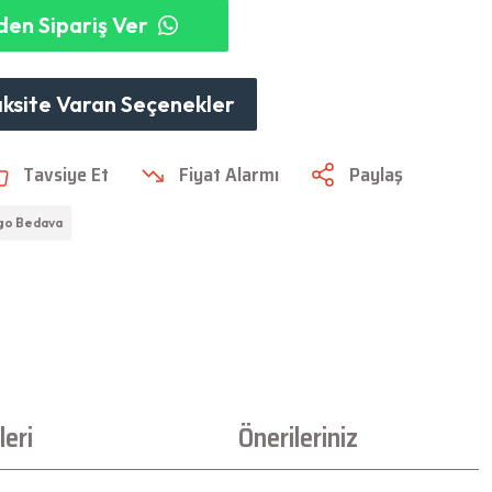
en Sipariş Ver
aksite Varan Seçenekler
Tavsiye Et
Fiyat Alarmı
Paylaş
go Bedava
eri
Önerileriniz