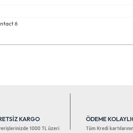
ntact 6
nularda yetersiz gördüğünüz noktaları öneri formunu kullanarak tarafımıza ile
Bu ürüne ilk yorumu siz yapın!
Yorum Yaz
RETSİZ KARGO
ÖDEME KOLAYLI
verişlerinizde 1000 TL üzeri
Tüm Kredi kartılarını