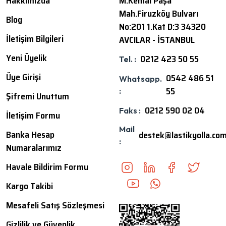
Hakkımızda
M.Kemal Paşa
Mah.Firuzköy Bulvarı
Blog
No:201 1.Kat D:3 34320
İletişim Bilgileri
AVCILAR - İSTANBUL
Yeni Üyelik
0212 423 50 55
Tel. :
Üye Girişi
0542 486 51
Whatsapp.
55
:
Şifremi Unuttum
0212 590 02 04
Faks :
İletişim Formu
Mail
Banka Hesap
destek@lastikyolla.co
:
Numaralarımız
Havale Bildirim Formu
Kargo Takibi
Mesafeli Satış Sözleşmesi
Gizlilik ve Güvenlik