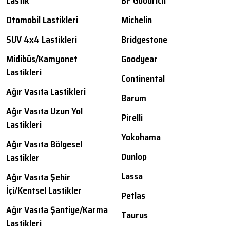
Lastik
BF Goodrich
Otomobil Lastikleri
Michelin
SUV 4x4 Lastikleri
Bridgestone
Midibüs/Kamyonet
Goodyear
Lastikleri
Continental
Ağır Vasıta Lastikleri
Barum
Ağır Vasıta Uzun Yol
Pirelli
Lastikleri
Yokohama
Ağır Vasıta Bölgesel
Dunlop
Lastikler
Lassa
Ağır Vasıta Şehir
İçi/Kentsel Lastikler
Petlas
Ağır Vasıta Şantiye/Karma
Taurus
Lastikleri