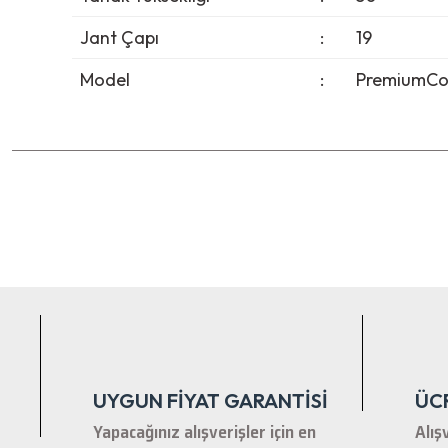
Jant Çapı
:
19
Model
:
PremiumCo
Bu ürünün fiyat bilgisi, resim, ürün açıklamalarında ve diğer ko
Görüş ve önerileriniz için teşekkür ederiz.
Ürün resmi kalitesiz, bozuk veya görüntülenemiyor.
Ürün açıklamasında eksik bilgiler bulunuyor.
Ürün bilgilerinde hatalar bulunuyor.
Ürün fiyatı diğer sitelerden daha pahalı.
Bu ürüne benzer farklı alternatifler olmalı.
UYGUN FİYAT GARANTİSİ
ÜC
Yapacağınız alışverişler için en
Alış