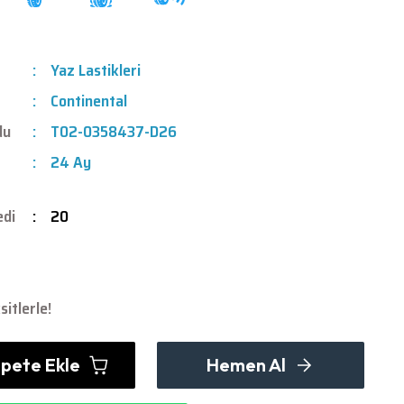
Yaz Lastikleri
Continental
du
T02-0358437-D26
24 Ay
edi
20
itlerle!
pete Ekle
Hemen Al