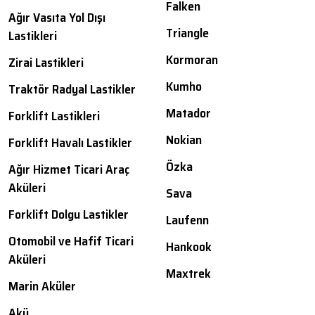
Falken
Ağır Vasıta Yol Dışı
Triangle
Lastikleri
Kormoran
Zirai Lastikleri
Kumho
Traktör Radyal Lastikler
Matador
Forklift Lastikleri
Nokian
Forklift Havalı Lastikler
Özka
Ağır Hizmet Ticari Araç
Aküleri
Sava
Forklift Dolgu Lastikler
Laufenn
Otomobil ve Hafif Ticari
Hankook
Aküleri
Maxtrek
Marin Aküler
Akü