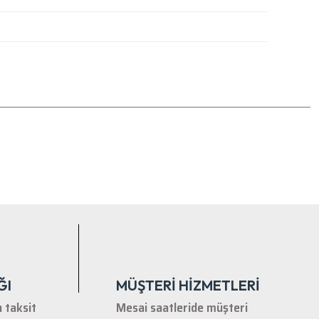
tebilirsiniz.
ĞI
MÜŞTERİ HİZMETLERİ
n taksit
Mesai saatleride müşteri