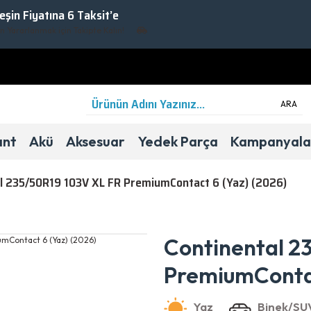
Peşin Fiyatına 6 Taksit’e
rarlanmak için Takipte Kalın!
ARA
ant
Akü
Aksesuar
Yedek Parça
Kampanyala
l 235/50R19 103V XL FR PremiumContact 6 (Yaz) (2026)
Yaz
Binek/SUV
B
A
72dB
Continental 2
PremiumContac