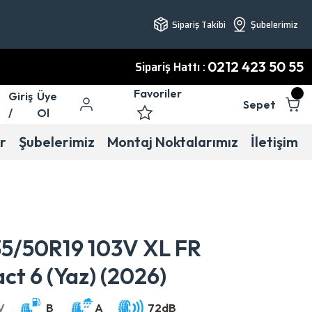
Sipariş Takibi
Şubelerimiz
Sipariş Hattı :
0212 423 50 55
Favoriler
Giriş
Üye
Sepet
/
Ol
r
Şubelerimiz
Montaj Noktalarımız
İletişim
35/50R19 103V XL FR
t 6 (Yaz) (2026)