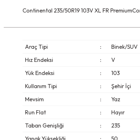
Continental 235/50R19 103V XL FR PremiumCon
Araç Tipi
:
Binek/SUV
Hız Endeksi
:
V
Yük Endeksi
:
103
Kullanım Tipi
:
Şehir İçi
Mevsim
:
Yaz
Run Flat
:
Hayır
Taban Genişliği
:
235
Yanak Yüksekliği
:
50