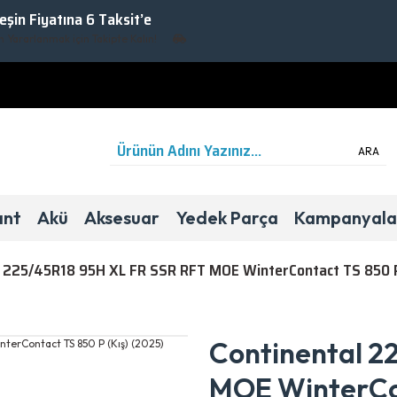
Peşin Fiyatına 6 Taksit’e
rarlanmak için Takipte Kalın!
ARA
ant
Akü
Aksesuar
Yedek Parça
Kampanyala
l 225/45R18 95H XL FR SSR RFT MOE WinterContact TS 850 P
Kış
Binek/SUV
D
C
72Db
RFT
Continental 2
MOE WinterCon