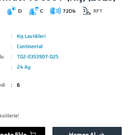
Kış Lastikleri
Continental
du
T02-0353907-D25
24 Ay
edi
6
sitlerle!
pete Ekle
Hemen Al