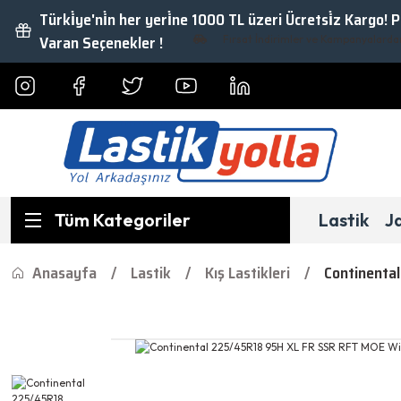
Türki̇ye'ni̇n her yeri̇ne 1000 TL üzeri Ücretsi̇z Kargo! 
Varan Seçenekler !
Fırsat İndirimler ve Kampanyalardan Ya
Tüm Kategoriler
Lastik
J
Anasayfa
Lastik
Kış Lastikleri
Continenta