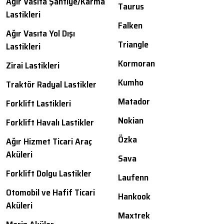
Ağır Vasıta Şantiye/Karma
Taurus
Lastikleri
Falken
Ağır Vasıta Yol Dışı
Triangle
Lastikleri
Kormoran
Zirai Lastikleri
Kumho
Traktör Radyal Lastikler
Matador
Forklift Lastikleri
Nokian
Forklift Havalı Lastikler
Özka
Ağır Hizmet Ticari Araç
Aküleri
Sava
Forklift Dolgu Lastikler
Laufenn
Otomobil ve Hafif Ticari
Hankook
Aküleri
Maxtrek