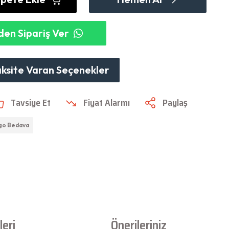
en Sipariş Ver
aksite Varan Seçenekler
Tavsiye Et
Fiyat Alarmı
Paylaş
go Bedava
eri
Önerileriniz