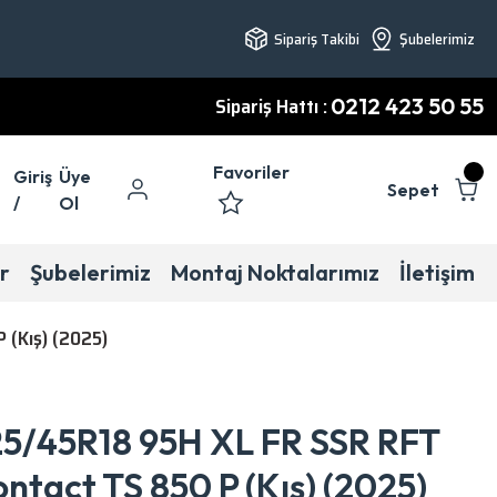
Sipariş Takibi
Şubelerimiz
Sipariş Hattı :
0212 423 50 55
Favoriler
Giriş
Üye
Sepet
/
Ol
r
Şubelerimiz
Montaj Noktalarımız
İletişim
 (Kış) (2025)
25/45R18 95H XL FR SSR RFT
tact TS 850 P (Kış) (2025)