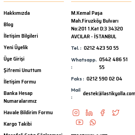
Hakkımızda
M.Kemal Paşa
Mah.Firuzköy Bulvarı
Blog
No:201 1.Kat D:3 34320
İletişim Bilgileri
AVCILAR - İSTANBUL
Yeni Üyelik
0212 423 50 55
Tel. :
Üye Girişi
0542 486 51
Whatsapp.
55
:
Şifremi Unuttum
0212 590 02 04
Faks :
İletişim Formu
Mail
Banka Hesap
destek@lastikyolla.co
:
Numaralarımız
Havale Bildirim Formu
Kargo Takibi