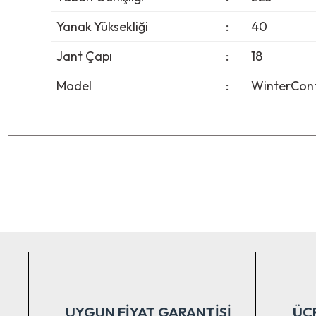
Yanak Yüksekliği
:
40
Jant Çapı
:
18
Model
:
WinterCont
Bu ürünün fiyat bilgisi, resim, ürün açıklamalarında ve diğer ko
Görüş ve önerileriniz için teşekkür ederiz.
Ürün resmi kalitesiz, bozuk veya görüntülenemiyor.
Ürün açıklamasında eksik bilgiler bulunuyor.
Ürün bilgilerinde hatalar bulunuyor.
Ürün fiyatı diğer sitelerden daha pahalı.
Bu ürüne benzer farklı alternatifler olmalı.
UYGUN FİYAT GARANTİSİ
ÜC