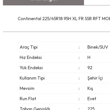
Continental 225/45R18 95H XL FR SSR RFT MOE
Araç Tipi
:
Binek/SUV
Hız Endeksi
:
H
Yük Endeksi
:
92
Kullanım Tipi
:
Şehir İçi
Mevsim
:
Kış
Run Flat
:
Evet
Taban Genişliği
:
225