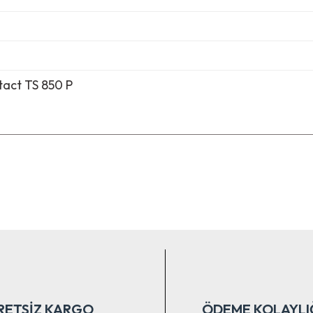
act TS 850 P
nularda yetersiz gördüğünüz noktaları öneri formunu kullanarak tarafımıza ile
Bu ürüne ilk yorumu siz yapın!
Yorum Yaz
RETSİZ KARGO
ÖDEME KOLAYLI