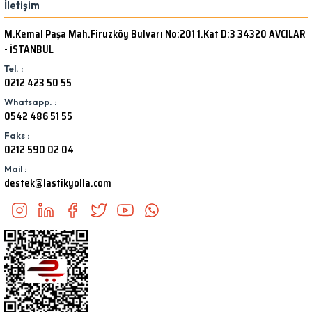
İletişim
M.Kemal Paşa Mah.Firuzköy Bulvarı No:201 1.Kat D:3 34320 AVCILAR
- İSTANBUL
Tel. :
0212 423 50 55
Whatsapp. :
0542 486 51 55
Faks :
0212 590 02 04
Mail :
destek@lastikyolla.com