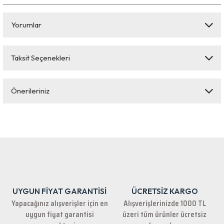
Yorumlar
Taksit Seçenekleri
Bu ürüne ilk yorumu siz yapın!
Önerileriniz
Yorum Yaz
Bu ürünün fiyat bilgisi, resim, ürün açıklamalarında ve diğer konularda
yetersiz gördüğünüz noktaları öneri formunu kullanarak tarafımıza
iletebilirsiniz.
Görüş ve önerileriniz için teşekkür ederiz.
Ürün resmi kalitesiz, bozuk veya görüntülenemiyor.
Ürün açıklamasında eksik bilgiler bulunuyor.
UYGUN FİYAT GARANTİSİ
ÜCRETSİZ KARGO
Ürün bilgilerinde hatalar bulunuyor.
Yapacağınız alışverişler için en
Alışverişlerinizde 1000 TL
Ürün fiyatı diğer sitelerden daha pahalı.
uygun fiyat garantisi
üzeri tüm ürünler ücretsiz
Bu ürüne benzer farklı alternatifler olmalı.