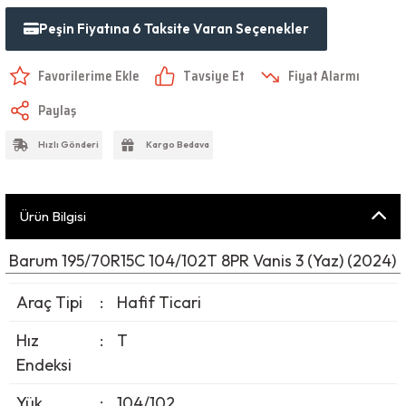
Peşin Fiyatına 6 Taksite Varan Seçenekler
Tavsiye Et
Fiyat Alarmı
Paylaş
Hızlı Gönderi
Kargo Bedava
Ürün Bilgisi
Barum 195/70R15C 104/102T 8PR Vanis 3 (Yaz) (2024)
Araç Tipi
:
Hafif Ticari
Hız
:
T
Endeksi
Yük
:
104/102