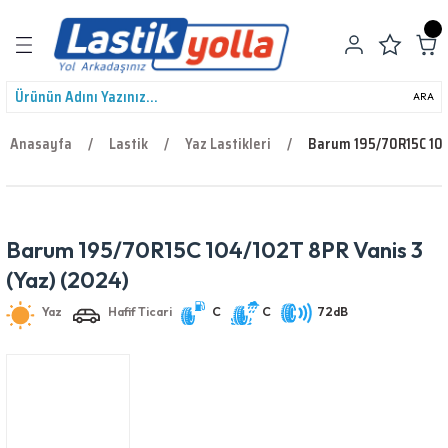
Geri Dön
ARA
Anasayfa
Lastik
Yaz Lastikleri
Barum 195/70R15C 104
leri
Barum 195/70R15C 104/102T 8PR Vanis 3
Yaz
Hafif Ticari
C
C
72dB
(Yaz) (2024)